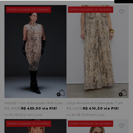
OPORTUNIDADES DE INVERNO
OPORTUNIDADES DE INVERNO
Vestido Tule Estampado Midi Gola Alta Drapeados Frontais
Calça Pantalona Estampada Tule
R$ 479,90
R$ 455,90
via PIX!
R$ 431,90
R$ 410,30
via PIX!
9x
R$ 53,32
sem juros
8x
R$ 53,99
sem juros
OPORTUNIDADES DE INVERNO
OPORTUNIDADES DE INVERNO