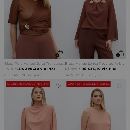
Blusa Tule Manga Curta Transpassado Frontal Aviamento
Blusa Manga Longa Recortes Aviamento Decote
R$ 311,90
R$ 296,30
via PIX!
R$ 455,90
R$ 433,10
via PIX!
6x
R$ 51,98
sem juros
9x
R$ 50,66
sem juros
OPORTUNIDADES DE INVERNO
OPORTUNIDADES DE INVERNO