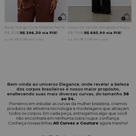
Blusa Manga Curta Detalhe Fechamento Ombro
Conjunto Camisa Alongada e Calça Pantalona Recortes
R$ 311,90
R$ 296,30
via PIX!
R$ 719,90
R$ 683,90
via PIX!
6x
R$ 51,98
sem juros
10x
R$ 71,99
sem juros
Bem-vinda ao universo Elegance, onde revelar a beleza
dos corpos brasileiros é nosso maior propósito,
enaltecendo suas mais diversas curvas, do tamanho
36
ao 54.
Pioneiros em estudar as curvas da mulher brasileira, criamos
produtos de altíssima tecnologia e modelagens que abraçam
todos os corpos. Em cada peça, entregamos algo que você
não encontrará em nenhuma outra roupa: confiança.
Conheça nossas linhas
All Curves e Couture
agora mesmo!