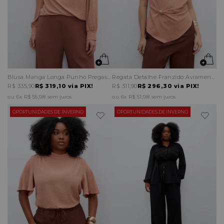
Blusa Manga Longa Punho Pregas Ombro
Regata Detalhe Franzido Aviamento Lateral
R$ 335,90
R$ 319,10
via PIX!
R$ 311,90
R$ 296,30
via PIX!
6x
R$ 55,98
sem juros
6x
R$ 51,98
sem juros
OPORTUNIDADES DE INVERNO
OPORTUNIDADES DE INVERNO