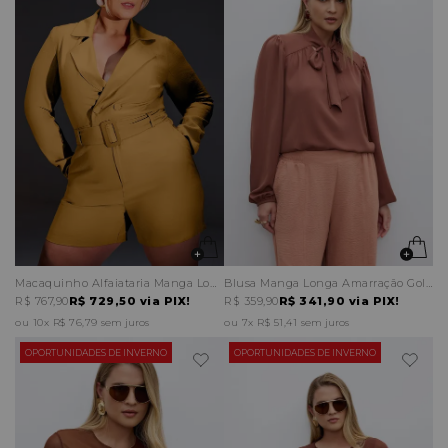
Macaquinho Alfaiataria Manga Longa Cinto
Blusa Manga Longa Amarração Gola Franzido Ombros
R$ 767,90
R$ 729,50
via PIX!
R$ 359,90
R$ 341,90
via PIX!
10x
R$ 76,79
sem juros
7x
R$ 51,41
sem juros
OPORTUNIDADES DE INVERNO
OPORTUNIDADES DE INVERNO