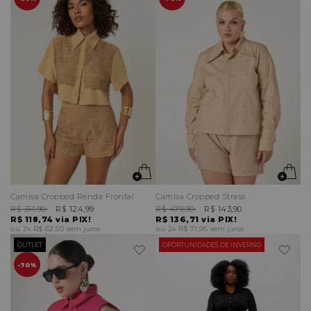
Camisa Cropped Renda Frontal
Camisa Cropped Strass
R$ 311,90
R$ 124,99
R$ 479,90
R$ 143,90
R$ 118,74
via PIX!
R$ 136,71
via PIX!
2x
R$ 62,50
sem juros
2x
R$ 71,95
sem juros
OUTLET
OPORTUNIDADES DE INVERNO
70%