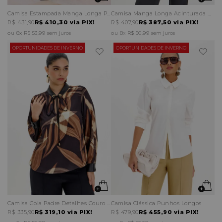
Camisa Estampada Manga Longa Punho Gola Estruturados
Camisa Manga Longa Acinturada Recortes
R$ 431,90
R$ 410,30
via PIX!
R$ 407,90
R$ 387,50
via PIX!
8x
R$ 53,99
sem juros
8x
R$ 50,99
sem juros
OPORTUNIDADES DE INVERNO
OPORTUNIDADES DE INVERNO
Camisa Gola Padre Detalhes Couro Sintético
Camisa Clássica Punhos Longos
R$ 335,90
R$ 319,10
via PIX!
R$ 479,90
R$ 455,90
via PIX!