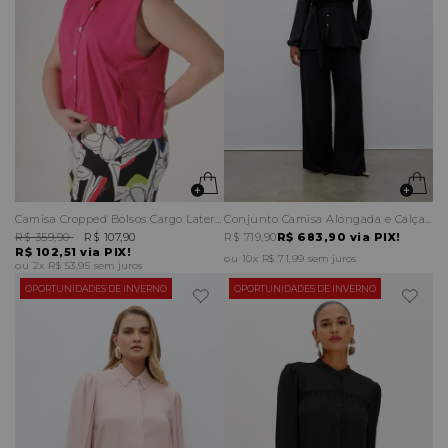
Camisa Cropped Bolsos Cargo Laterais
Conjunto Camisa Alongada e Calça Pantalona Recortes
R$ 359,90
R$ 107,90
R$ 719,90
R$ 683,90
via PIX!
R$ 102,51
via PIX!
10x
R$ 71,99
sem juros
2x
R$ 53,95
sem juros
OPORTUNIDADES DE INVERNO
OPORTUNIDADES DE INVERNO