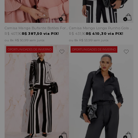
Camisa Manga Bufante Botões Forrados
Camisa Manga Longa Punho Gola Estruturados
R$ 407,90
R$ 387,50
via PIX!
R$ 431,90
R$ 410,30
via PIX!
8x
R$ 50,99
sem juros
8x
R$ 53,99
sem juros
OPORTUNIDADES DE INVERNO
OPORTUNIDADES DE INVERNO