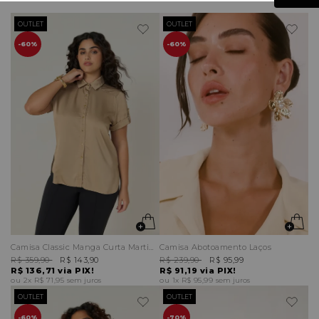
OUTLET
OUTLET
60%
60%
Camisa Classic Manga Curta Martingale
Camisa Abotoamento Laços
R$ 359,90
R$ 143,90
R$ 239,90
R$ 95,99
R$ 136,71
via PIX!
R$ 91,19
via PIX!
2x
R$ 71,95
sem juros
1x
R$ 95,99
sem juros
OUTLET
OUTLET
60%
70%