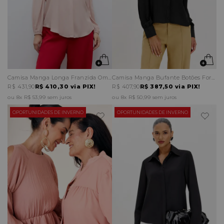
Camisa Manga Longa Franzida Ombreira
Camisa Manga Bufante Botões Forrados
R$ 431,90
R$ 410,30
via PIX!
R$ 407,90
R$ 387,50
via PIX!
8x
R$ 53,99
sem juros
8x
R$ 50,99
sem juros
OPORTUNIDADES DE INVERNO
OPORTUNIDADES DE INVERNO