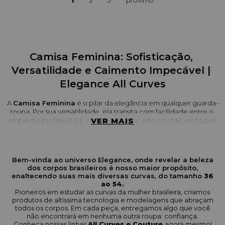
1
2
3
Camisa Feminina: Sofisticação, 
Versatilidade e Caimento Impecável | 
Elegance All Curves
A 
Camisa Feminina
 é o pilar da elegância em qualquer guarda-
roupa. Por sua versatilidade, ela transita com facilidade entre o 
ambiente profissional e o casual, sempre adicionando um toque 
VER MAIS
de sofisticação à produção. Na nossa seção de 
Partes de Cima
, 
a camisa é elevada a um novo nível, com modelagens pensadas 
para valorizar as curvas Plus Size.
Bem-vinda ao universo Elegance, onde revelar a beleza
Nossas camisas são a escolha certa para quem busca tecidos 
dos corpos brasileiros é nosso maior propósito,
nobres, acabamento de alfaiataria e um caimento confortável 
enaltecendo suas mais diversas curvas, do tamanho
36
que não aperta no busto nem repuxa na cava.
ao 54.
Pioneiros em estudar as curvas da mulher brasileira, criamos
O que esperar da nossa coleção de 
produtos de altíssima tecnologia e modelagens que abraçam
todos os corpos. Em cada peça, entregamos algo que você
Camisas Femininas
não encontrará em nenhuma outra roupa: confiança.
Conheça nossas linhas
All Curves e Couture
agora mesmo!