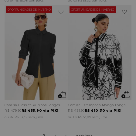
6x
R$ 55,98
sem juros
9x
R$ 53,32
sem juros
OPORTUNIDADES DE INVERNO
OPORTUNIDADES DE INVERNO
Camisa Clássica Punhos Longos
Camisa Estampada Manga Longa
R$ 479,90
R$ 455,90
via PIX!
R$ 431,90
R$ 410,30
via PIX!
9x
R$ 53,32
sem juros
8x
R$ 53,99
sem juros