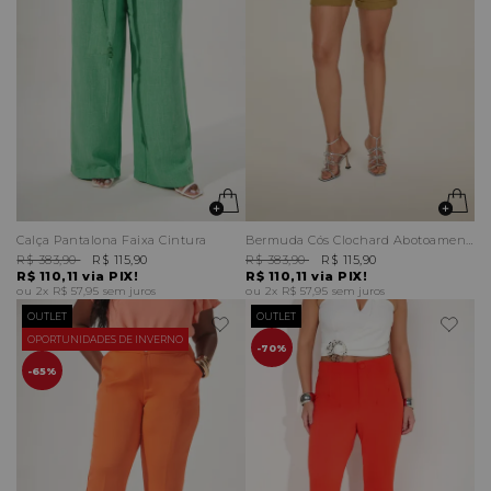
Calça Pantalona Faixa Cintura
Bermuda Cós Clochard Abotoamento Frontal
R$ 383,90
R$ 115,90
R$ 383,90
R$ 115,90
R$ 110,11
via PIX!
R$ 110,11
via PIX!
2x
R$ 57,95
sem juros
2x
R$ 57,95
sem juros
OUTLET
OUTLET
OPORTUNIDADES DE INVERNO
70%
65%