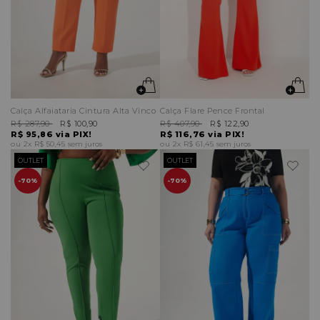
Calça Alfaiataria Cintura Alta Vinco
Calça Flare Pence Frontal
R$ 287,90
R$ 100,90
R$ 407,90
R$ 122,90
R$ 95,86
via PIX!
R$ 116,76
via PIX!
2x
R$ 50,45
sem juros
2x
R$ 61,45
sem juros
OUTLET
OUTLET
70%
70%