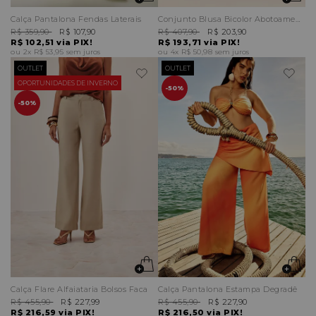
Calça Pantalona Fendas Laterais
Conjunto Blusa Bicolor Abotoamento Frente e Calça Reta
R$ 359,90
R$ 107,90
R$ 407,90
R$ 203,90
R$ 102,51
via PIX!
R$ 193,71
via PIX!
2x
R$ 53,95
sem juros
4x
R$ 50,98
sem juros
OUTLET
OUTLET
OPORTUNIDADES DE INVERNO
50%
50%
Calça Flare Alfaiataria Bolsos Faca
Calça Pantalona Estampa Degradê
R$ 455,90
R$ 227,99
R$ 455,90
R$ 227,90
R$ 216,59
via PIX!
R$ 216,50
via PIX!