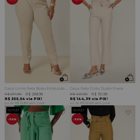
Calça Linho Reta Bolso Embutido Cinto
Calça Reta Cinto Duplo Fivela
R$ 671,90
R$ 268,99
R$ 431,90
R$ 151,99
R$ 255,54
via PIX!
R$ 144,39
via PIX!
5x
R$ 53,80
sem juros
3x
R$ 50,66
sem juros
OUTLET
OUTLET
70%
70%