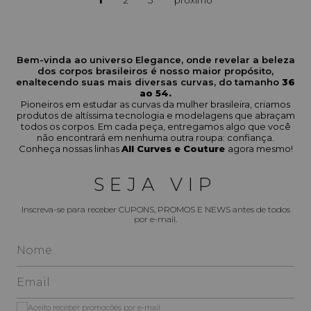
1
2
3
Bem-vinda ao universo Elegance, onde revelar a beleza
dos corpos brasileiros é nosso maior propósito,
enaltecendo suas mais diversas curvas, do tamanho
36
ao 54.
Pioneiros em estudar as curvas da mulher brasileira, criamos
produtos de altíssima tecnologia e modelagens que abraçam
todos os corpos. Em cada peça, entregamos algo que você
não encontrará em nenhuma outra roupa: confiança.
Conheça nossas linhas
All Curves e Couture
agora mesmo!
SEJA VIP
Inscreva-se para receber CUPONS, PROMOS E NEWS antes de todos
por e-mail.
Aceito receber promoções por e-mail