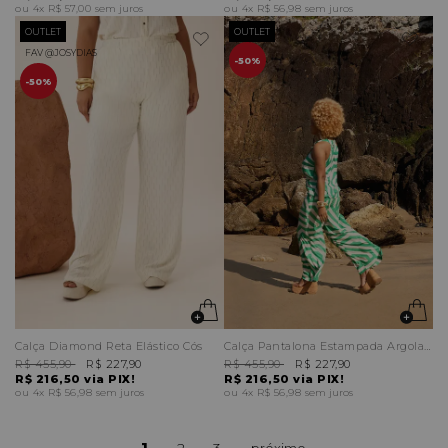
4x
R$ 57,00
sem juros
4x
R$ 56,98
sem juros
OUTLET
OUTLET
FAV @JOSYDIAS
50%
50%
Calça Diamond Reta Elástico Cós
Calça Pantalona Estampada Argola Miçangas
R$ 455,90
R$ 227,90
R$ 455,90
R$ 227,90
R$ 216,50
via PIX!
R$ 216,50
via PIX!
4x
R$ 56,98
sem juros
4x
R$ 56,98
sem juros