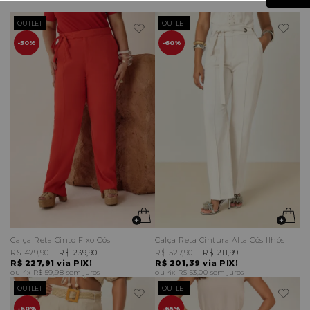
OUTLET
OUTLET
50%
60%
Calça Reta Cinto Fixo Cós
Calça Reta Cintura Alta Cós Ilhós
R$ 479,90
R$ 239,90
R$ 527,90
R$ 211,99
R$ 227,91
via PIX!
R$ 201,39
via PIX!
4x
R$ 59,98
sem juros
4x
R$ 53,00
sem juros
OUTLET
OUTLET
60%
65%