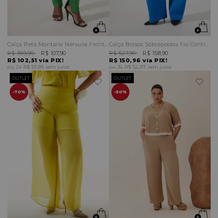
Calça Reta Montaria Nervura Frontal
Calça Bolsos Sobrepostos Fio Contraste
R$ 359,90
R$ 107,90
R$ 527,90
R$ 158,90
R$ 102,51
via PIX!
R$ 150,96
via PIX!
2x
R$ 53,95
sem juros
3x
R$ 52,97
sem juros
OUTLET
OUTLET
70%
50%