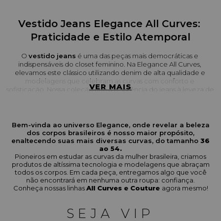
Vestido Jeans Elegance All Curves: 
Praticidade e Estilo Atemporal
O 
vestido jeans
 é uma das peças mais democráticas e 
indispensáveis do closet feminino. Na Elegance All Curves, 
elevamos este clássico utilizando denim de alta qualidade e 
modelagens que celebram as curvas com conforto e 
VER MAIS
sofisticação. Nossa coleção une a resistência do jeans à leveza de 
designs pensados para a mulher moderna, oferecendo opções 
que vão do visual utilitário ao estilo romântico em um piscar de 
olhos.
Bem-vinda ao universo Elegance, onde revelar a beleza
dos corpos brasileiros é nosso maior propósito,
Destaques da Nossa Coleção de 
enaltecendo suas mais diversas curvas, do tamanho
36
Vestidos Jeans
ao 54.
Pioneiros em estudar as curvas da mulher brasileira, criamos
produtos de altíssima tecnologia e modelagens que abraçam
Nossa seleção foca na versatilidade do modelo chemise, que se 
todos os corpos. Em cada peça, entregamos algo que você
adapta perfeitamente a diferentes ocasiões. O 
Vestido 
não encontrará em nenhuma outra roupa: confiança.
Chemise Jeans Cordão
 traz uma proposta fresh com lavagem 
Conheça nossas linhas
All Curves e Couture
agora mesmo!
média e mangas curtas, onde o detalhe do cordão na cintura 
permite ajustar a peça para valorizar a silhueta de forma 
SEJA VIP
personalizada.