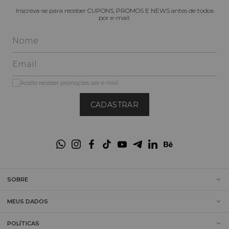
Para quem busca uma presença mais marcante, o 
Chemise 
Inscreva-se para receber CUPONS, PROMOS E NEWS antes de todos
Longo Jeans
 é a escolha ideal. Com lavagem escura e 
por e-mail.
sofisticada, esta peça oferece um visual alongado e elegante, 
sendo perfeita para eventos que pedem um toque extra de 
estilo sem abrir mão da praticidade que apenas o 
vestido jeans
proporciona.
Por Que Escolher o Jeans da Elegance?
Aceito receber promoções por e-mail
Modelagem Estratégica:
 Nossas peças contam com 
amarrações e recortes que definem a cintura e respeitam as 
CADASTRAR
proporções All Curves.
Denim Premium:
 Tecidos selecionados que oferecem o toque 
macio e a flexibilidade necessária para o uso prolongado.
Versatilidade de Comprimentos:
 Opções que variam do 
clássico ao longo, atendendo a diferentes estilos e necessidades 
do dia a dia.
SOBRE
Perguntas Frequentes sobre Vestido 
Jeans Elegance
MEUS DADOS
POLÍTICAS
O vestido jeans chemise é indicado 