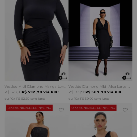
Vestido Midi Diamond Manga Longa Recorte Lateral
Vestido Diamond Midi Alça Larga Decote V
R$ 623,90
R$ 592,70
via PIX!
R$ 599,90
R$ 569,90
via PIX!
10x
R$ 62,39
sem juros
10x
R$ 59,99
sem juros
OPORTUNIDADES DE INVERNO
OPORTUNIDADES DE INVERNO