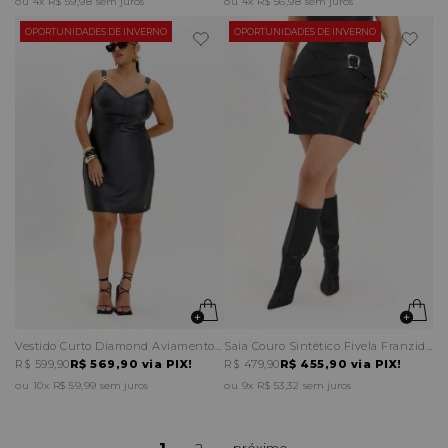
4x
R$ 59,98
sem juros
4x
R$ 56,98
sem juros
OPORTUNIDADES DE INVERNO
OPORTUNIDADES DE INVERNO
Vestido Curto Diamond Aviamento Alças
Saia Couro Sintético Fivela Franzido Lateral
R$ 599,90
R$ 569,90
via PIX!
R$ 479,90
R$ 455,90
via PIX!
10x
R$ 59,99
sem juros
9x
R$ 53,32
sem juros
1
2