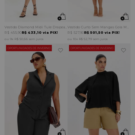
Vestido Diamond Midi Tule Drapeado
Vestido Curto Sem Mangas Gola Martingale Cintura
R$ 455,90
R$ 433,10
via PIX!
R$ 527,90
R$ 501,50
via PIX!
9x
R$ 50,66
sem juros
10x
R$ 52,79
sem juros
OPORTUNIDADES DE INVERNO
OPORTUNIDADES DE INVERNO