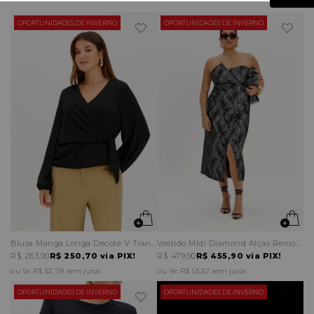
OPORTUNIDADES DE INVERNO
OPORTUNIDADES DE INVERNO
Blusa Manga Longa Decote V Transpassada
Vestido Midi Diamond Alças Removíveis
R$ 263,90
R$ 250,70
via PIX!
R$ 479,90
R$ 455,90
via PIX!
5x
R$ 52,78
sem juros
9x
R$ 53,32
sem juros
OPORTUNIDADES DE INVERNO
OPORTUNIDADES DE INVERNO