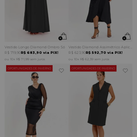
Vestido Longo Diamond Ombro Só
Vestido Diamond Assimétrico Aplicação Strass
R$ 719,90
R$ 683,90
via PIX!
R$ 623,90
R$ 592,70
via PIX!
10x
R$ 71,99
sem juros
10x
R$ 62,39
sem juros
OPORTUNIDADES DE INVERNO
OPORTUNIDADES DE INVERNO