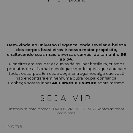
Bem-vinda ao universo Elegance, onde revelar a beleza
dos corpos brasileiros é nosso maior propósito,
enaltecendo suas mais diversas curvas, do tamanho
36
ao 54.
Pioneiros em estudar as curvas da mulher brasileira, criamos
produtos de altíssima tecnologia e modelagens que abraçam
todos os corpos. Em cada peça, entregamos algo que você
não encontrará em nenhuma outra roupa: confiança.
Conheça nossas linhas
All Curves e Couture
agora mesmo!
SEJA VIP
Inscreva-se para receber CUPONS, PROMOS E NEWS antes de todos
por e-mail.