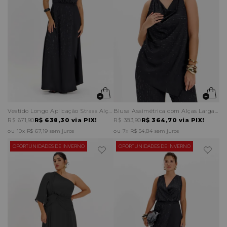
Vestido Longo Aplicação Strass Alças Removíveis
Blusa Assimétrica com Alças Largas – Elegance All Curves
R$ 671,90
R$ 638,30
via PIX!
R$ 383,90
R$ 364,70
via PIX!
10x
R$ 67,19
sem juros
7x
R$ 54,84
sem juros
OPORTUNIDADES DE INVERNO
OPORTUNIDADES DE INVERNO