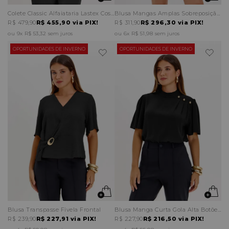
Colete Classic Alfaiataria Lastex Costas
Blusa Mangas Amplas Sobreposição Gola Alta
R$ 479,90
R$ 455,90
via PIX!
R$ 311,90
R$ 296,30
via PIX!
9x
R$ 53,32
sem juros
6x
R$ 51,98
sem juros
OPORTUNIDADES DE INVERNO
OPORTUNIDADES DE INVERNO
Blusa Transpasse Fivela Frontal
Blusa Manga Curta Gola Alta Botões Ombro
R$ 239,90
R$ 227,91
via PIX!
R$ 227,90
R$ 216,50
via PIX!