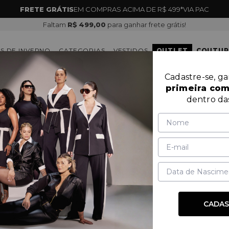
PRIMEIRA DEVOLUÇÃO GRÁTIS *RÁPIDO E FÁCIL
Faltam
R$ 499,00
para ganhar frete grátis!
S DE INVERNO
CATEGORIAS
VESTIDOS
OUTLET
COUTUR
Cadastre-se, g
primeira co
PARTES DE CIMA
dentro da
MARCA
PRODUTOS
PREÇO
CADAS
OUTLET
60%