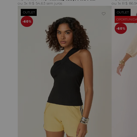
3x
R$ 54,63
1x
R$ 86,
sem juros
OUTLET
OUTLET
OPORTUNIDA
60%
60%