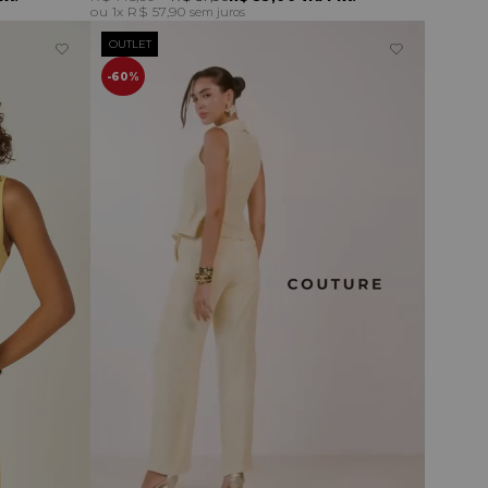
1x
R$ 57,90
sem juros
OUTLET
60%