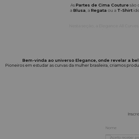
As 
Partes de Cima Couture
 são 
a 
Blusa
, a 
Regata
 ou a 
T-Shirt
 id
Nesta seção, a Elegance All Curve
que abraça e valoriza as curvas br
gar
O que Es
Bem-vinda ao universo Elegance, onde revelar a bel
Nossa curadoria of
Pioneiros em estudar as curvas da mulher brasileira, criamos pr
Modelagem Moderna e Estratég
Tricô Canelado Premium:
 Regat
que of
Detalhes de Design:
 Blusas com 
Inscr
Caimento 
Classic
 e 
Fashion
:
 Op
Qualidade dos Tecidos:
 Priori
Aceito receber p