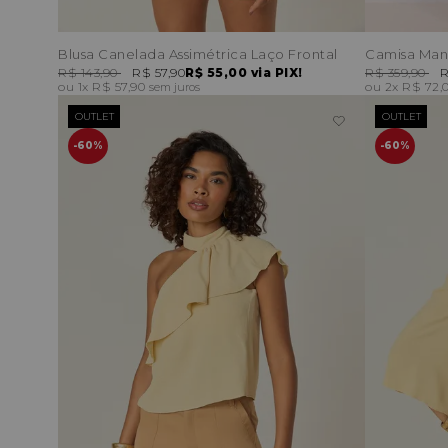
Blusa Canelada Assimétrica Laço Frontal
Camisa Mang
R$ 143,90
R$ 57,90
R$ 55,00
via PIX!
R$ 359,90
R
1x
R$ 57,90
2x
R$ 72,
sem juros
OUTLET
OUTLET
60%
60%