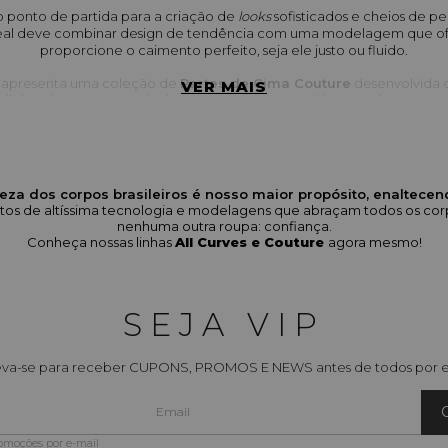
o ponto de partida para a criação de 
looks
 sofisticados e cheios de pe
eal deve combinar design de tendência com uma modelagem que ofere
proporcione o caimento perfeito, seja ele justo ou fluido.
s apresenta uma coleção de 
Partes de Cima Couture
 desenvolvida 
VER MAIS
asileiras do 34 ao 48. Selecionamos peças em tecidos premium, cortes 
antindo que a base do seu visual seja sempre elegante e de alto impa
perar da Nossa Coleção de Partes de Cim
eza dos corpos brasileiros é nosso maior propósito, enaltece
erece blusas, regatas e t-shirts versáteis, com o toque de exclusividad
odutos de altíssima tecnologia e modelagens que abraçam todos os 
nenhuma outra roupa: confiança.
ica:
 Peças com assimetrias (como a 
Regata Assimétrica Alças Finas
),
Conheça nossas linhas
All Curves e Couture
agora mesmo!
que foge do básico, proporcionando um visual contemporâneo.
as e Blusas confeccionadas em 
Ribana Premium
 canelada (como a 
R
erecem alta elasticidade e excelente poder de modelagem e susten
SEJA VIP
amarrações, laços frontais (ex: 
Blusa Canelada Assimétrica Laço Front
Shirt Ampla Pedraria Frontal
) que adicionam sofisticação à peça.
eva-se para receber CUPONS, PROMOS E NEWS antes de todos por e
ções que vão do clássico essencial, para usar sob blazers, até peças 
s
look, combinando com calças e saias de alfaiataria.
zamos o toque macio, a durabilidade e a estrutura dos materiais, gar
romoções por e-mail
forma e o acabamento elegante após o uso e lavagem.