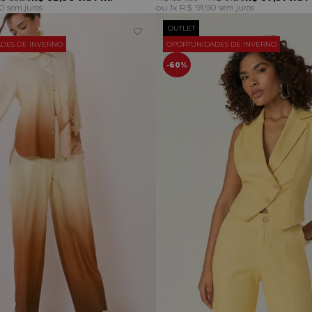
90
1x
R$ 91,90
sem juros
sem juros
OUTLET
DES DE INVERNO
OPORTUNIDADES DE INVERNO
60%