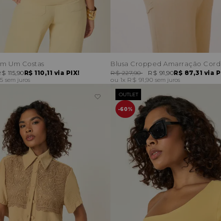
em Um Costas
Blusa Cropped Amarração Cord
$ 115,90
R$ 110,11
via PIX!
R$ 227,90
R$ 91,90
R$ 87,31
via P
95
1x
R$ 91,90
sem juros
sem juros
OUTLET
60%