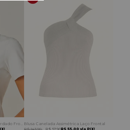
T-Shirt Manga Curta Estampa Bordado Frontal
Blusa Canelada Assimétrica Laço Frontal
IX!
R$ 143,90
R$ 57,90
R$ 55,00
via PIX!