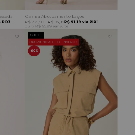
assada
Camisa Abotoamento Laços
 PIX!
R$ 239,90
R$ 95,99
R$ 91,19
via PIX!
1x
R$ 95,99
sem juros
OUTLET
OPORTUNIDADES DE INVERNO
60%