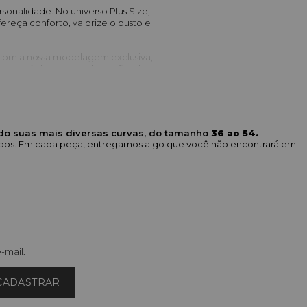
rsonalidade. No universo Plus Size, 
ça conforto, valorize o busto e 
com a nossa modelagem exclusiva, 
estratégicos e detalhes refinados, 
cto.
a Couture
ndo suas mais diversas curvas, do tamanho
36 ao 54.
e da linha Couture:
corpos. Em cada peça, entregamos algo que você não encontrará em
 recortes diferenciados e caimento 
egata Ribana Premium Decote V
), 
tação.
al
) e aplicações de pedrarias (ex: 
T-
-mail.
tatement
 que são o destaque do 
CADASTRAR
antindo que as peças mantenham a 