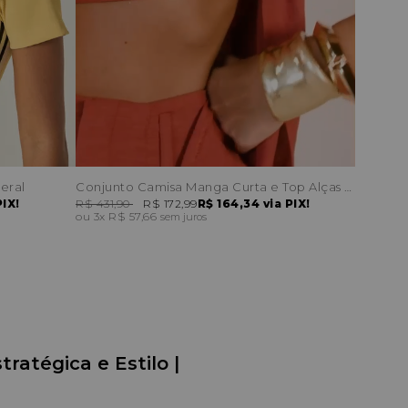
eral
Conjunto Camisa Manga Curta e Top Alças Finas
PIX!
R$ 431,90
R$ 172,99
R$ 164,34
via PIX!
3x
R$ 57,66
sem juros
atégica e Estilo | 