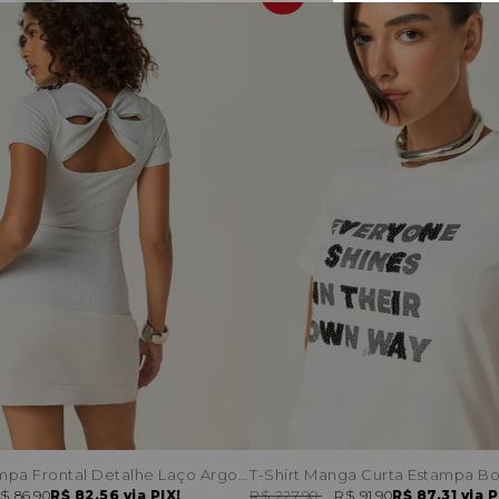
T-Shirt Estampa Frontal Detalhe Laço Argola Costas
$ 86,90
R$ 82,56
via PIX!
R$ 227,90
R$ 91,90
R$ 87,31
via P