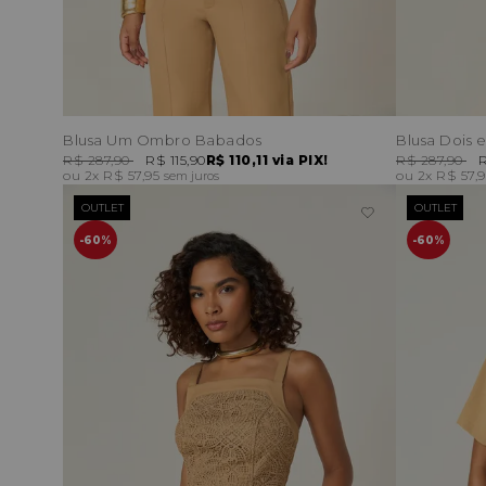
Blusa Um Ombro Babados
Blusa Dois 
R$ 287,90
R$ 115,90
R$ 110,11
via PIX!
R$ 287,90
R
2x
R$ 57,95
2x
R$ 57,
sem juros
OUTLET
OUTLET
60%
60%