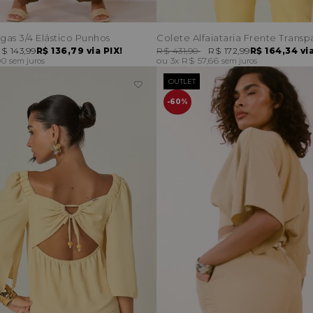
as 3/4 Elástico Punhos
Colete Alfaiataria Frente Transp
$ 143,99
R$ 136,79
via PIX!
R$ 431,90
R$ 172,99
R$ 164,34
via
00
3x
R$ 57,66
sem juros
sem juros
OUTLET
60%