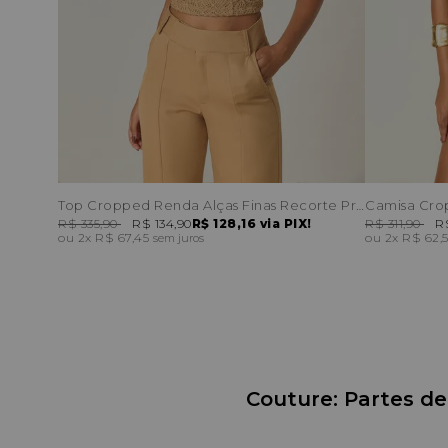
Top Cropped Renda Alças Finas Recorte Princesa
Camisa Cro
R$ 335,90
R$ 134,90
R$ 128,16
via PIX!
R$ 311,90
R
2x
R$ 67,45
2x
R$ 62,
sem juros
Couture: Partes de