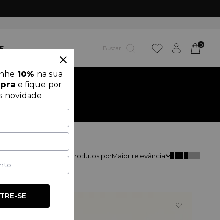
0
E
anhe
10%
na sua
mpra
e fique por
s novidade
Classificar
196
produtos por
Maior relevância
TRE-SE
OUTLET
60%