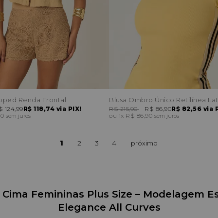
pped Renda Frontal
Blusa Ombro Único Retilínea Lat
$ 124,99
R$ 118,74
via PIX!
R$ 215,90
R$ 86,90
R$ 82,56
via 
50
1x
R$ 86,90
sem juros
sem juros
1
2
3
4
 Cima Femininas Plus Size – Modelagem Estr
Elegance All Curves