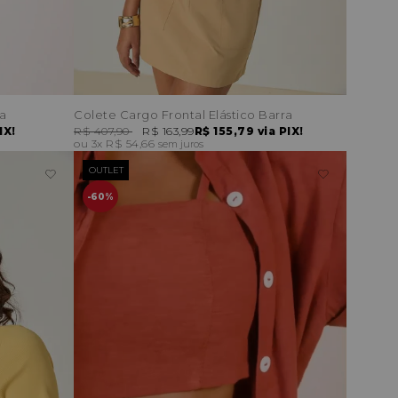
a
Colete Cargo Frontal Elástico Barra
IX!
R$ 407,90
R$ 163,99
R$ 155,79
via PIX!
3x
R$ 54,66
sem juros
OUTLET
60%