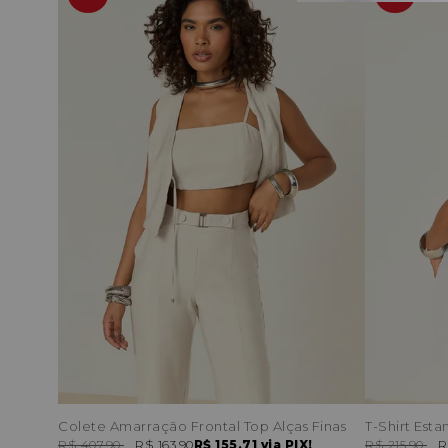
Colete Amarração Frontal Top Alças Finas
R$ 407,90
R$ 163,90
R$ 155,71
via PIX!
R$ 215,90
R