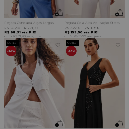
Regata Canelada Alças Largas
Regata Gola Alta Aplicação Strass
R$ 143,90
R$ 71,90
R$ 335,90
R$ 167,90
R$ 68,31
via PIX!
R$ 159,50
via PIX!
1x
R$ 71,90
sem juros
3x
R$ 55,97
sem juros
OUTLET
OUTLET
50%
50%