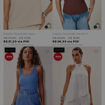
Regata Passantes Alças
Regata Canelada Decote V
R$ 179,90
R$ 53,90
R$ 169,90
R$ 59,99
R$ 51,20
via PIX!
R$ 56,99
via PIX!
1x
R$ 53,90
sem juros
1x
R$ 59,99
sem juros
OUTLET
OUTLET
50%
50%