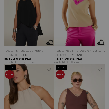
Regata Transpassada Argola
Regata Alça Fina Decote V Cor Contraste
R$ 287,90
R$ 86,90
R$ 189,90
R$ 56,90
R$ 82,56
via PIX!
R$ 54,05
via PIX!
1x
R$ 86,90
sem juros
1x
R$ 56,90
sem juros
OUTLET
OUTLET
70%
65%