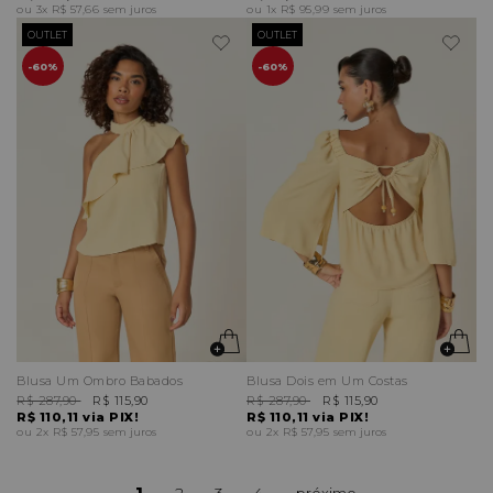
3x
R$ 57,66
sem juros
1x
R$ 95,99
sem juros
OUTLET
OUTLET
60%
60%
Blusa Um Ombro Babados
Blusa Dois em Um Costas
R$ 287,90
R$ 115,90
R$ 287,90
R$ 115,90
R$ 110,11
via PIX!
R$ 110,11
via PIX!
2x
R$ 57,95
sem juros
2x
R$ 57,95
sem juros