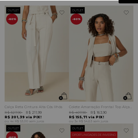
OUTLET
OUTLET
60%
60%
Calça Reta Cintura Alta Cós Ilhós
Colete Amarração Frontal Top Alças Finas
R$ 527,90
R$ 211,99
R$ 407,90
R$ 163,90
R$ 201,39
via PIX!
R$ 155,71
via PIX!
4x
R$ 53,00
sem juros
3x
R$ 54,63
sem juros
OUTLET
OUTLET
OPORTUNIDADES DE INVERNO
60%