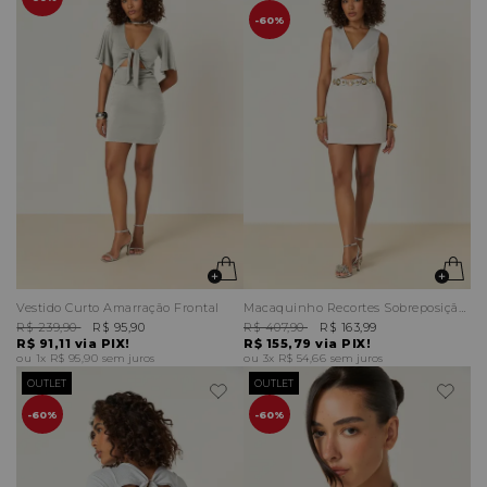
60%
Vestido Curto Amarração Frontal
Macaquinho Recortes Sobreposição Saia
R$ 239,90
R$ 95,90
R$ 407,90
R$ 163,99
R$ 91,11
via PIX!
R$ 155,79
via PIX!
1x
R$ 95,90
sem juros
3x
R$ 54,66
sem juros
OUTLET
OUTLET
60%
60%