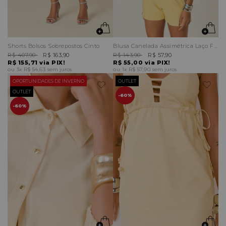
Shorts Bolsos Sobrepostos Cinto
Blusa Canelada Assimétrica Laço Frontal
R$ 407,90
R$ 163,90
R$ 143,90
R$ 57,90
R$ 155,71
via PIX!
R$ 55,00
via PIX!
3x
R$ 54,63
sem juros
1x
R$ 57,90
sem juros
OPORTUNIDADES DE INVERNO
OUTLET
OUTLET
60%
60%