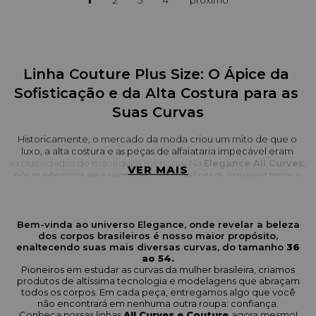
1
2
3
4
Linha Couture Plus Size: O Ápice da 
Sofisticação e da Alta Costura para as 
Suas Curvas
Historicamente, o mercado da moda criou um mito de que o 
luxo, a alta costura e as peças de alfaiataria impecável eram 
exclusividades de manequins menores. Na 
Elegance All Curves
, 
VER MAIS
nós quebramos essa regra de forma definitiva. Apresentamos a 
nossa 
Linha Couture
, uma coleção premium desenvolvida 
especialmente para mulheres curvilíneas que não abrem mão 
do que há de melhor no mundo da moda: tecidos nobres, 
acabamentos de excelência e um design puramente sofisticado.
Bem-vinda ao universo Elegance, onde revelar a beleza
dos corpos brasileiros é nosso maior propósito,
Nós sabemos que a mulher plus size busca mais do que apenas 
enaltecendo suas mais diversas curvas, do tamanho
36
roupas que "caibam". Você busca peças que expressem o seu 
ao 54.
Pioneiros em estudar as curvas da mulher brasileira, criamos
poder, a sua elegância e a sua personalidade única. A Linha 
produtos de altíssima tecnologia e modelagens que abraçam
Couture nasceu exatamente para preencher essa lacuna, 
todos os corpos. Em cada peça, entregamos algo que você
oferecendo o padrão máximo de qualidade para que você seja 
não encontrará em nenhuma outra roupa: confiança.
a mulher mais bem vestida em qualquer ambiente, seja em uma 
Conheça nossas linhas
All Curves e Couture
agora mesmo!