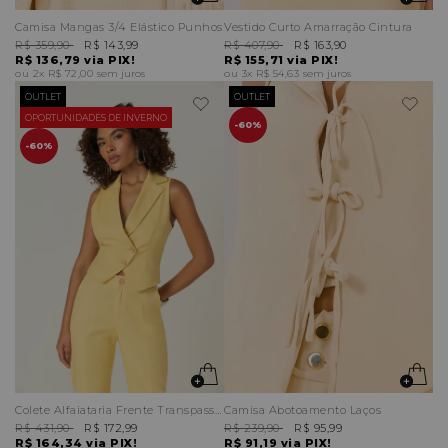
Camisa Mangas 3/4 Elástico Punhos
Vestido Curto Amarração Cintura
R$ 359,90
R$ 143,99
R$ 407,90
R$ 163,90
R$ 136,79
via PIX!
R$ 155,71
via PIX!
2x
R$ 72,00
sem juros
3x
R$ 54,63
sem juros
OUTLET
OUTLET
OPORTUNIDADES DE INVERNO
60%
60%
Colete Alfaiataria Frente Transpassada
Camisa Abotoamento Laços
R$ 431,90
R$ 172,99
R$ 239,90
R$ 95,99
R$ 164,34
via PIX!
R$ 91,19
via PIX!