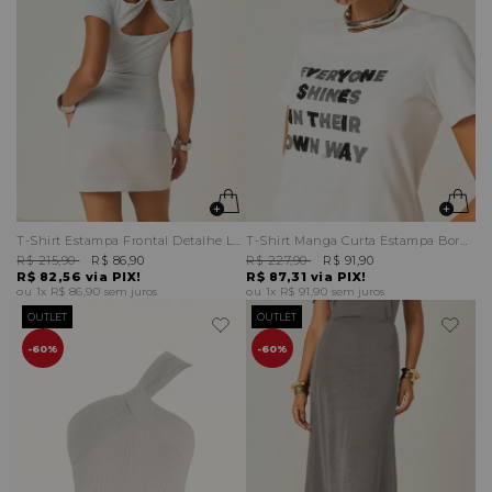
T-Shirt Estampa Frontal Detalhe Laço Argola Costas
T-Shirt Manga Curta Estampa Bordado Frontal
R$ 215,90
R$ 86,90
R$ 227,90
R$ 91,90
R$ 82,56
via PIX!
R$ 87,31
via PIX!
1x
R$ 86,90
sem juros
1x
R$ 91,90
sem juros
OUTLET
OUTLET
60%
60%