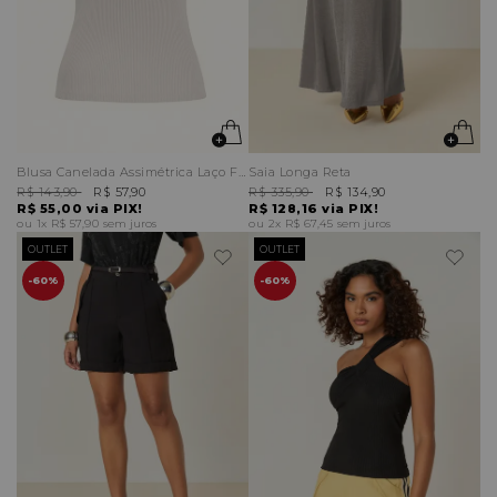
Blusa Canelada Assimétrica Laço Frontal
Saia Longa Reta
R$ 143,90
R$ 57,90
R$ 335,90
R$ 134,90
R$ 55,00
via PIX!
R$ 128,16
via PIX!
1x
R$ 57,90
sem juros
2x
R$ 67,45
sem juros
OUTLET
OUTLET
60%
60%