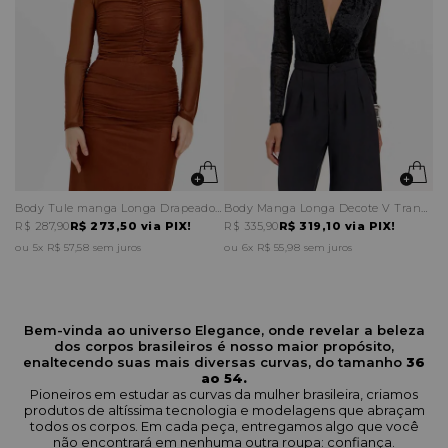
Body Tule manga Longa Drapeado Frente
Body Manga Longa Decote V Transpassado
R$ 287,90
R$ 273,50
via PIX!
R$ 335,90
R$ 319,10
via PIX!
5x
R$ 57,58
sem juros
6x
R$ 55,98
sem juros
Bem-vinda ao universo Elegance, onde revelar a beleza
dos corpos brasileiros é nosso maior propósito,
enaltecendo suas mais diversas curvas, do tamanho
36
ao 54.
Pioneiros em estudar as curvas da mulher brasileira, criamos
produtos de altíssima tecnologia e modelagens que abraçam
todos os corpos. Em cada peça, entregamos algo que você
não encontrará em nenhuma outra roupa: confiança.