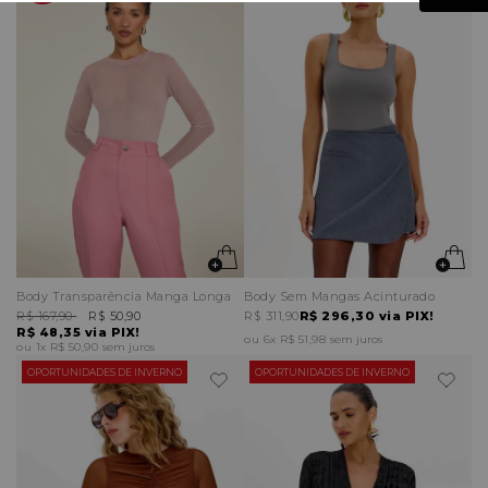
Body Transparência Manga Longa
Body Sem Mangas Acinturado
R$ 167,90
R$ 50,90
R$ 311,90
R$ 296,30
via PIX!
R$ 48,35
via PIX!
6x
R$ 51,98
sem juros
1x
R$ 50,90
sem juros
OPORTUNIDADES DE INVERNO
OPORTUNIDADES DE INVERNO