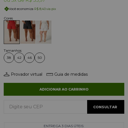
Você economiza
R$ 8,40
via pix
38
42
46
50
Provador virtual
Guia de medidas
ADICIONAR AO CARRINHO
ENTREGA 3 DIAS ÚTEIS: