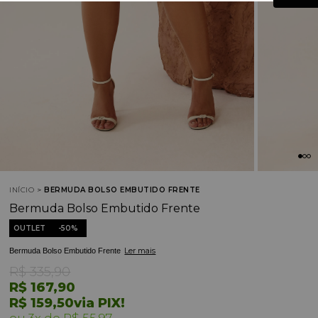
INÍCIO
BERMUDA BOLSO EMBUTIDO FRENTE
Bermuda Bolso Embutido Frente
OUTLET
50%
Ler mais
Bermuda Bolso Embutido Frente
R$ 335,90
R$ 167,90
R$ 159,50
via PIX!
3x
R$ 55,97