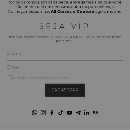
todos os corpos. Em cada peça, entregamos algo que você
não encontrará em nenhuma outra roupa: confiança.
Conheça nossas linhas
All Curves e Couture
agora mesmo!
SEJA VIP
Inscreva-se para receber CUPONS, PROMOS E NEWS antes de todos
por e-mail.
Aceito receber promoções por e-mail
CADASTRAR