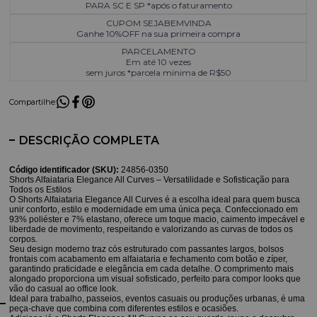
PARA SC E SP *após o faturamento
CUPOM SEJABEMVINDA
Ganhe 10%OFF na sua primeira compra
PARCELAMENTO
Em até 10 vezes
sem juros *parcela mínima de R$50
Compartilhe:
DESCRIÇÃO COMPLETA
Código identificador (SKU):
24856-0350
Shorts Alfaiataria Elegance All Curves – Versatilidade e Sofisticação para
Todos os Estilos
O Shorts Alfaiataria Elegance All Curves é a escolha ideal para quem busca
unir conforto, estilo e modernidade em uma única peça. Confeccionado em
93% poliéster e 7% elastano, oferece um toque macio, caimento impecável e
liberdade de movimento, respeitando e valorizando as curvas de todos os
corpos.
Seu design moderno traz cós estruturado com passantes largos, bolsos
frontais com acabamento em alfaiataria e fechamento com botão e zíper,
garantindo praticidade e elegância em cada detalhe. O comprimento mais
alongado proporciona um visual sofisticado, perfeito para compor looks que
vão do casual ao office look.
Ideal para trabalho, passeios, eventos casuais ou produções urbanas, é uma
peça-chave que combina com diferentes estilos e ocasiões.