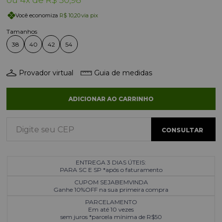
4x
R$ 50,98
Você economiza
R$ 10,20
via pix
38
40
42
54
Provador virtual
Guia de medidas
ADICIONAR AO CARRINHO
ENTREGA 3 DIAS ÚTEIS:
PARA SC E SP *após o faturamento
CUPOM SEJABEMVINDA
Ganhe 10%OFF na sua primeira compra
PARCELAMENTO
Em até 10 vezes
sem juros *parcela mínima de R$50