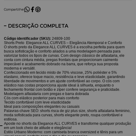
Compartilhe:
DESCRIÇÃO COMPLETA
Código identificador (SKU):
24809-100
Shorts Preto Elegance ALL CURVES – Elegância Atemporal e Conforto
O shorts preto da Elegance ALL CURVES é a escolha perfeita para quem
busca sofisticação e conforto aliados a uma modelagem pensada para
valorizar todos os tipos de curvas. Com design clássico de alfaiataria, ele
conta com cintura média, pregas frontais que proporcionam caimento
impecável e acabamento dobrado na barra, que reforça sua proposta
moderna e versátil.
Confeccionado em tecido misto de 70% viscose, 25% poliéster e 5%
elastano, oferece toque macio, resistência e leve elasticidade, garantindo
liberdade de movimentos e um ajuste confortável ao corpo. O cós com
elástico nas costas proporciona ajuste ideal à silhueta, enquanto o
fechamento frontal com botão e zíper confere segurança e praticidade.
Modelagem alfaiataria com pregas e barra dobrada
Cós com elástico posterior para mais conforto
Tecido confortável com leve elasticidade
Ideal para composições elegantes ou casuais
Palavras-chave SEO: shorts risca de giz plus size, shorts alfaiataria feminino,
moda sofisticada para curvas, shorts elegante preto, roupa confortável e
estilosa.
Aposte no shorts da Elegance ALL CURVES e transforme qualquer produção
em um look cheio de atitude e elegância!
Estilo Urbano Moderno: com camiseta branca oversized e tênis para um