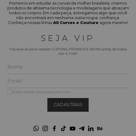
Pioneiros em estudar as curvas da mulher brasileira, criamos
produtos de altíssima tecnologia e modelagens que abraçam
todos os corpos. Em cada peça, entregamos algo que você
não encontrará em nenhuma outra roupa: confiança.
Conheça nossas linhas
All Curves e Couture
agora mesmo!
SEJA VIP
Inscreva-se para receber CUPONS, PROMOS E NEWS antes de todos
por e-mail.
Aceito receber promoções por e-mail
CADASTRAR