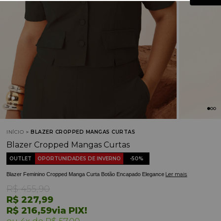
INÍCIO
BLAZER CROPPED MANGAS CURTAS
Blazer Cropped Mangas Curtas
OUTLET
OPORTUNIDADES DE INVERNO
50%
Ler mais
Blazer Feminino Cropped Manga Curta Botão Encapado Elegance
R$ 455,90
R$ 227,99
R$ 216,59
via PIX!
4x
R$ 57,00