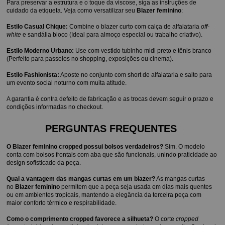
Para preservar a estrutura e o toque da viscose, siga as instruções de 
cuidado da etiqueta. Veja como versatilizar seu 
Blazer feminino
:
Estilo Casual Chique:
 Combine o blazer curto com calça de alfaiataria 
off-
white
 e sandália bloco (Ideal para almoço especial ou trabalho criativo).
Estilo Moderno Urbano:
 Use com vestido tubinho midi preto e tênis branco 
(Perfeito para passeios no shopping, exposições ou cinema).
Estilo Fashionista:
 Aposte no conjunto com short de alfaiataria e salto para 
um evento social noturno com muita atitude.
A garantia é contra defeito de fabricação e as trocas devem seguir o prazo e 
condições informadas no checkout.
PERGUNTAS FREQUENTES 
O Blazer feminino cropped possui bolsos verdadeiros?
 Sim. O modelo 
conta com bolsos frontais com aba que são funcionais, unindo praticidade ao 
design sofisticado da peça.
Qual a vantagem das mangas curtas em um blazer?
 As mangas curtas 
no 
Blazer feminino
 permitem que a peça seja usada em dias mais quentes 
ou em ambientes tropicais, mantendo a elegância da terceira peça com 
maior conforto térmico e respirabilidade.
Como o comprimento cropped favorece a silhueta?
 O corte 
cropped