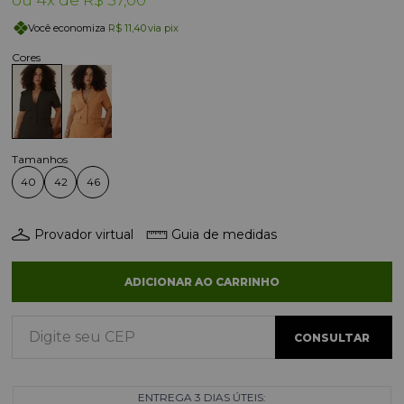
Você economiza
R$ 11,40
via pix
40
42
46
Provador virtual
Guia de medidas
ADICIONAR AO CARRINHO
ENTREGA 3 DIAS ÚTEIS: