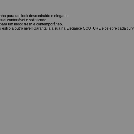
rinha para um look descontraído e elegante.
ual confortável e sofisticado.
a para um mood fresh e contemporâneo.
u estilo a outro nível! Garanta já a sua na Elegance COUTURE e celebre cada cur