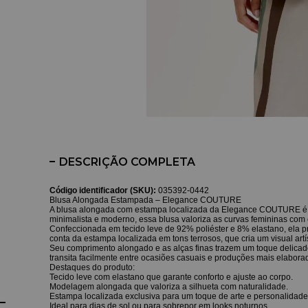
DESCRIÇÃO COMPLETA
Código identificador (SKU):
035392-0442
Blusa Alongada Estampada – Elegance COUTURE
A blusa alongada com estampa localizada da Elegance COUTURE é a
minimalista e moderno, essa blusa valoriza as curvas femininas com
Confeccionada em tecido leve de 92% poliéster e 8% elastano, ela pr
conta da estampa localizada em tons terrosos, que cria um visual art
Seu comprimento alongado e as alças finas trazem um toque delicado
transita facilmente entre ocasiões casuais e produções mais elaborada
Destaques do produto:
Tecido leve com elastano que garante conforto e ajuste ao corpo.
Modelagem alongada que valoriza a silhueta com naturalidade.
Estampa localizada exclusiva para um toque de arte e personalidade
Ideal para dias de sol ou para sobrepor em looks noturnos.