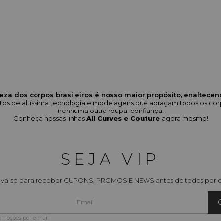
eza dos corpos brasileiros é nosso maior propósito, enaltece
odutos de altíssima tecnologia e modelagens que abraçam todos os 
nenhuma outra roupa: confiança.
Conheça nossas linhas
All Curves e Couture
agora mesmo!
SEJA VIP
eva-se para receber CUPONS, PROMOS E NEWS antes de todos por e
romoções por e-mail