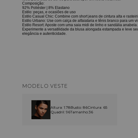
Composição:
92% Poliéster | 8% Elastano
Estilo: peças, e ocasiões de uso
Estilo Casual Chic: Combine com short jeans de cintura alta e rastei
Estilo Urbano: Use com calça de alfaiataria e tênis branco para um vis
Estilo Resort: Aposte com uma saia midi de linho e sandália anabel
Experimente a versatilidade da blusa alongada estampada e leve se
elegância e autenticidade.
MODELO VESTE
Altura: 1.78
Busto: 86
Cintura: 65
Quadril: 96
Tamanho:36