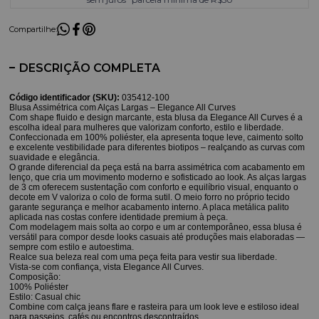
Compartilhe:
DESCRIÇÃO COMPLETA
Código identificador (SKU):
035412-100
Blusa Assimétrica com Alças Largas – Elegance All Curves
Com shape fluido e design marcante, esta blusa da Elegance All Curves é a
escolha ideal para mulheres que valorizam conforto, estilo e liberdade.
Confeccionada em 100% poliéster, ela apresenta toque leve, caimento solto
e excelente vestibilidade para diferentes biotipos – realçando as curvas com
suavidade e elegância.
O grande diferencial da peça está na barra assimétrica com acabamento em
lenço, que cria um movimento moderno e sofisticado ao look. As alças largas
de 3 cm oferecem sustentação com conforto e equilíbrio visual, enquanto o
decote em V valoriza o colo de forma sutil. O meio forro no próprio tecido
garante segurança e melhor acabamento interno. A placa metálica palito
aplicada nas costas confere identidade premium à peça.
Com modelagem mais solta ao corpo e um ar contemporâneo, essa blusa é
versátil para compor desde looks casuais até produções mais elaboradas —
sempre com estilo e autoestima.
Realce sua beleza real com uma peça feita para vestir sua liberdade.
Vista-se com confiança, vista Elegance All Curves.
Composição:
100% Poliéster
Estilo: Casual chic
Combine com calça jeans flare e rasteira para um look leve e estiloso ideal
para passeios, cafés ou encontros descontraídos.