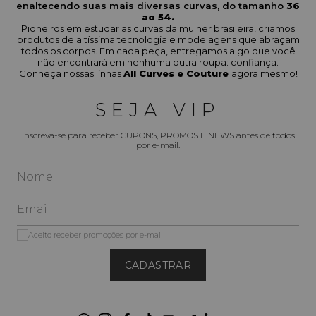
enaltecendo suas mais diversas curvas, do tamanho
36
ao 54.
Pioneiros em estudar as curvas da mulher brasileira, criamos
produtos de altíssima tecnologia e modelagens que abraçam
todos os corpos. Em cada peça, entregamos algo que você
não encontrará em nenhuma outra roupa: confiança.
Conheça nossas linhas
All Curves e Couture
agora mesmo!
SEJA VIP
Inscreva-se para receber CUPONS, PROMOS E NEWS antes de todos
por e-mail.
Aceito receber promoções por e-mail
CADASTRAR