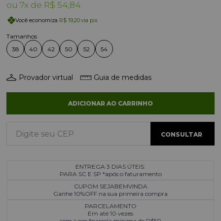
7x
R$ 54,84
Você economiza
R$ 19,20
via pix
38
40
42
50
52
54
Provador virtual
Guia de medidas
ADICIONAR AO CARRINHO
ENTREGA 3 DIAS ÚTEIS:
PARA SC E SP *após o faturamento
CUPOM SEJABEMVINDA
Ganhe 10%OFF na sua primeira compra
PARCELAMENTO
Em até 10 vezes
sem juros *parcela mínima de R$50