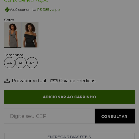
1x
R$ 76,90
Você economiza
R$ 3,85
via pix
44
46
48
Provador virtual
Guia de medidas
ADICIONAR AO CARRINHO
ENTREGA 3 DIAS ÚTEIS: