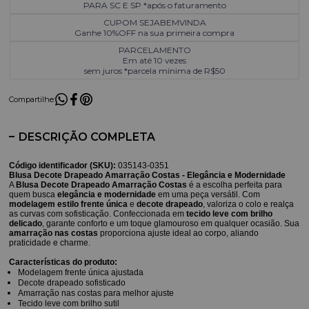
PARA SC E SP *após o faturamento
CUPOM SEJABEMVINDA
Ganhe 10%OFF na sua primeira compra
PARCELAMENTO
Em até 10 vezes
sem juros *parcela mínima de R$50
Compartilhe:
DESCRIÇÃO COMPLETA
Código identificador (SKU):
035143-0351
Blusa Decote Drapeado Amarração Costas -
E
legância e Modernidade
A
Blusa Decote Drapeado Amarração Costas
é a escolha perfeita para
quem busca
elegância e modernidade
em uma peça versátil. Com
modelagem estilo frente única
e
decote drapeado
, valoriza o colo e realça
as curvas com sofisticação. Confeccionada em
tecido leve com brilho
delicado
, garante conforto e um toque glamouroso em qualquer ocasião. Sua
amarração nas costas
proporciona ajuste ideal ao corpo, aliando
praticidade e charme.
Características do produto:
Modelagem frente única ajustada
Decote drapeado sofisticado
Amarração nas costas para melhor ajuste
Tecido leve com brilho sutil