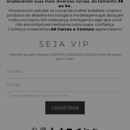
enaltecendo suas mais diversas curvas, do tamanho
36
ao 54.
Pioneiros em estudar as curvas da mulher brasileira, criamos
produtos de altíssima tecnologia e modelagens que abraçam
todos os corpos. Em cada peça, entregamos algo que você
não encontrará em nenhuma outra roupa: confiança.
Conheça nossas linhas
All Curves e Couture
agora mesmo!
SEJA VIP
Inscreva-se para receber CUPONS, PROMOS E NEWS antes de todos
por e-mail.
Aceito receber promoções por e-mail
CADASTRAR