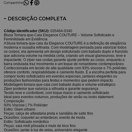
Compartilhe:
DESCRIÇÃO COMPLETA
Código identificador (SKU):
035464-0340
Blusa Tomara-que-Caia Elegance COUTURE – Volume Sofisticado e
Feminilidade em Evidência
A blusa tomara-que-caia da Elegance COUTURE é a definição de elegância
moderna e ousadia refinada. Com modelagem pensada para valorizar todos
os corpos, ela apresenta um design estruturado com babado duplo e franzido
que adiciona volume na medida certa, criando um visual glamouroso, leve e
impactante. O zíper nas costas garante ajuste perfeito ao corpo, enquanto a
barra ondulada traz movimento e um toque de romantismo contemporâneo.
Confeccionada em tecido de alta qualidade com 93% viscose e 7% poliéster,
oferece conforto, respirabilidade e caimento fluido. É a escolha perfeita para
compor looks sofisticados em eventos especiais, jantares elegantes ou
produções fashionistas para festas e momentos que pedem impacto.
Modelagem tomara-que-caia com babado duplo e volume estratégico
Zíper posterior que valoriza a silhueta e garante segurança
Tecido leve e confortável, com toque macio e caimento sofisticado
Ideal para eventos noturnos, produções de verão ou looks statement
Composição:
93% Viscose | 7% Poliéster
Estilo: Glam urbano
Peças: calça de alfaiataria preta e sandália de salto fino
Ocasiões: coquetel ao entardecer, evento de moda
Estilo: Sofisticado romântico
Peças: saia midi plissada e mule de bico fino
Ocasiões: jantar à luz de velas, aniversário elegante