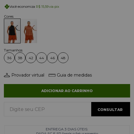
Você economiza
R$ 15,59
via pix
36
38
42
44
46
48
Provador virtual
Guia de medidas
ADICIONAR AO CARRINHO
ENTREGA 3 DIAS ÚTEIS:
PARA SC E SP *após o faturamento