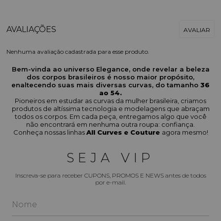
Nenhuma avaliação cadastrada para esse produto.
Bem-vinda ao universo Elegance, onde revelar a beleza
dos corpos brasileiros é nosso maior propósito,
enaltecendo suas mais diversas curvas, do tamanho
36
ao 54.
Pioneiros em estudar as curvas da mulher brasileira, criamos
produtos de altíssima tecnologia e modelagens que abraçam
todos os corpos. Em cada peça, entregamos algo que você
não encontrará em nenhuma outra roupa: confiança.
Conheça nossas linhas
All Curves e Couture
agora mesmo!
SEJA VIP
Inscreva-se para receber CUPONS, PROMOS E NEWS antes de todos
por e-mail.