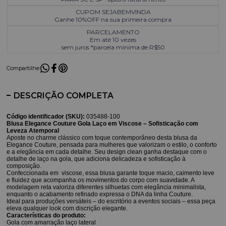
CUPOM SEJABEMVINDA
Ganhe 10%OFF na sua primeira compra
PARCELAMENTO
Em até 10 vezes
sem juros *parcela mínima de R$50
Compartilhe:
DESCRIÇÃO COMPLETA
Código identificador (SKU):
035488-100
Blusa Elegance Couture Gola Laço em Viscose – Sofisticação com
Leveza Atemporal
Aposte no charme clássico com toque contemporâneo desta blusa da
Elegance Couture, pensada para mulheres que valorizam o estilo, o conforto
e a elegância em cada detalhe. Seu design clean ganha destaque com o
detalhe de laço na gola, que adiciona delicadeza e sofisticação à
composição.
Confeccionada em viscose, essa blusa garante toque macio, caimento leve
e fluidez que acompanha os movimentos do corpo com suavidade. A
modelagem reta valoriza diferentes silhuetas com elegância minimalista,
enquanto o acabamento refinado expressa o DNA da linha Couture.
Ideal para produções versáteis – do escritório a eventos sociais – essa peça
eleva qualquer look com discrição elegante.
Características do produto:
Gola com amarração laço lateral