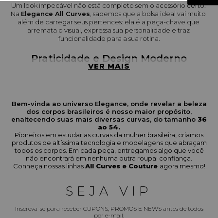
Um look impecável não está completo sem o acessório certo. 
Na 
Elegance All Curves
, sabemos que a bolsa ideal vai muito 
além de carregar seus pertences: ela é a peça-chave que 
arremata o visual, expressa sua personalidade e traz 
funcionalidade para a sua rotina.
Praticidade e Design Moderno
VER MAIS
Nossa seleção de 
bolsas femininas
 foi cuidadosamente 
pensada para mulheres que transitam por diversos ambientes e 
precisam de praticidade sem abrir mão do estilo. Trabalhamos 
com 
modelos estruturados e modernos
, que oferecem o 
Bem-vinda ao universo Elegance, onde revelar a beleza
espaço interno perfeito para organizar tudo o que você precisa, 
dos corpos brasileiros é nosso maior propósito,
mantendo uma estética sofisticada e alinhada às últimas 
enaltecendo suas mais diversas curvas, do tamanho
36
tendências da moda.
ao 54.
Pioneiros em estudar as curvas da mulher brasileira, criamos
produtos de altíssima tecnologia e modelagens que abraçam
A Bolsa Certa para Todas as Ocasiões
todos os corpos. Em cada peça, entregamos algo que você
não encontrará em nenhuma outra roupa: confiança.
A versatilidade é o ponto forte da nossa coleção. Aqui você 
Conheça nossas linhas
All Curves e Couture
agora mesmo!
encontra:
SEJA VIP
Bolsas para o Office Look (Trabalho):
 Modelos 
estruturados em tons neutros e clássicos, que transmitem 
profissionalismo e elegância.
Inscreva-se para receber CUPONS, PROMOS E NEWS antes de todos
por e-mail.
Bolsas Casuais:
 Opções práticas, como bolsas 