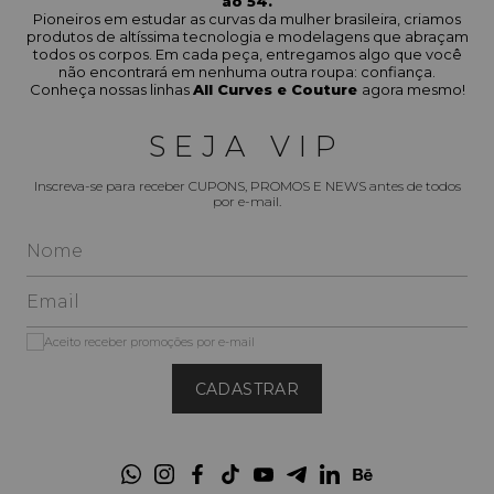
ao 54.
Pioneiros em estudar as curvas da mulher brasileira, criamos
produtos de altíssima tecnologia e modelagens que abraçam
todos os corpos. Em cada peça, entregamos algo que você
não encontrará em nenhuma outra roupa: confiança.
Conheça nossas linhas
All Curves e Couture
agora mesmo!
SEJA VIP
Inscreva-se para receber CUPONS, PROMOS E NEWS antes de todos
por e-mail.
Aceito receber promoções por e-mail
CADASTRAR