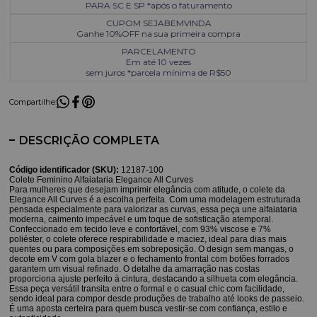
PARA SC E SP *após o faturamento
CUPOM SEJABEMVINDA
Ganhe 10%OFF na sua primeira compra
PARCELAMENTO
Em até 10 vezes
sem juros *parcela mínima de R$50
Compartilhe:
DESCRIÇÃO COMPLETA
Código identificador (SKU):
12187-100
Colete Feminino Alfaiataria Elegance All Curves
Para mulheres que desejam imprimir elegância com atitude, o colete da
Elegance All Curves é a escolha perfeita. Com uma modelagem estruturada
pensada especialmente para valorizar as curvas, essa peça une alfaiataria
moderna, caimento impecável e um toque de sofisticação atemporal.
Confeccionado em tecido leve e confortável, com 93% viscose e 7%
poliéster, o colete oferece respirabilidade e maciez, ideal para dias mais
quentes ou para composições em sobreposição. O design sem mangas, o
decote em V com gola blazer e o fechamento frontal com botões forrados
garantem um visual refinado. O detalhe da amarração nas costas
proporciona ajuste perfeito à cintura, destacando a silhueta com elegância.
Essa peça versátil transita entre o formal e o casual chic com facilidade,
sendo ideal para compor desde produções de trabalho até looks de passeio.
É uma aposta certeira para quem busca vestir-se com confiança, estilo e