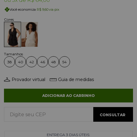
3x
R$ 64,00
Você economiza
R$ 9,60
via pix
38
40
42
46
48
54
Provador virtual
Guia de medidas
ADICIONAR AO CARRINHO
ENTREGA 3 DIAS ÚTEIS: