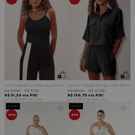
Top Cropped Canelado Alças Finas
Camisa Cropped Manga Curta Bolso
R$ 107,90
R$ 53,90
R$ 287,90
R$ 143,99
R$ 51,20
via PIX!
R$ 136,79
via PIX!
1x
R$ 53,90
sem juros
2x
R$ 72,00
sem juros
OUTLET
OUTLET
50%
50%