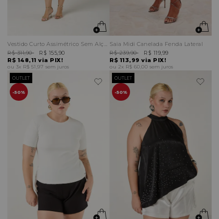
Vestido Curto Assimétrico Sem Alças
Saia Midi Canelada Fenda Lateral
R$ 311,90
R$ 155,90
R$ 239,90
R$ 119,99
R$ 148,11
via PIX!
R$ 113,99
via PIX!
3x
R$ 51,97
sem juros
2x
R$ 60,00
sem juros
OUTLET
OUTLET
50%
50%