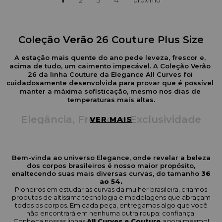
Coleção Verão 26 Couture Plus Size
A estação mais quente do ano pede leveza, frescor e, 
acima de tudo, um caimento impecável. A Coleção Verão 
26 da linha Couture da Elegance All Curves foi 
cuidadosamente desenvolvida para provar que é possível 
manter a máxima sofisticação, mesmo nos dias de 
temperaturas mais altas.
Elegância, Frescor e Exclusividade
VER MAIS
Nesta nova coleção, unimos o frescor necessário para o 
verão com a alta costura e os padrões rigorosos da nossa 
linha Couture. Apresentamos peças plus size exclusivas, 
Bem-vinda ao universo Elegance, onde revelar a beleza
confeccionadas com tecidos nobres, respiráveis e de 
dos corpos brasileiros é nosso maior propósito,
toque suave na pele. A paleta de cores e as estampas 
enaltecendo suas mais diversas curvas, do tamanho
36
traduzem a energia vibrante da estação, enquanto as 
ao 54.
modelagens alfaiatadas abraçam e valorizam as suas 
Pioneiros em estudar as curvas da mulher brasileira, criamos
produtos de altíssima tecnologia e modelagens que abraçam
curvas com perfeição.
todos os corpos. Em cada peça, entregamos algo que você
não encontrará em nenhuma outra roupa: confiança.
Versatilidade para o seu Verão
Conheça nossas linhas
All Curves e Couture
agora mesmo!