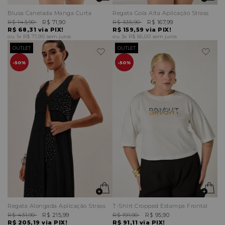
Blusa Canelada Manga Curta
Regata Gola Alta Aplicação Strass
R$ 143,90
R$ 71,90
R$ 335,90
R$ 167,99
R$ 68,31
via PIX!
R$ 159,59
via PIX!
1x
R$ 71,90
sem juros
3x
R$ 56,00
sem juros
OUTLET
OUTLET
50%
50%
Regata Alongada Aplicação Strass
T-Shirt Cropped Estampa Frontal
R$ 431,90
R$ 215,99
R$ 191,90
R$ 95,90
R$ 205,19
via PIX!
R$ 91,11
via PIX!