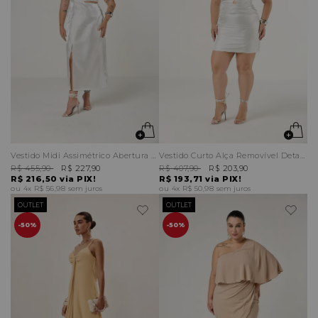
Vestido Midi Assimétrico Abertura Lateral
Vestido Curto Alça Removível Detalhe Decote
R$ 455,90
R$ 227,90
R$ 407,90
R$ 203,90
R$ 216,50
via PIX!
R$ 193,71
via PIX!
4x
R$ 56,98
sem juros
4x
R$ 50,98
sem juros
OUTLET
OUTLET
50%
50%