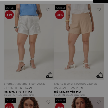
OUTLET
OUTLET
50%
50%
Shorts Alfaiataria Zíper Costas
Shorts Bicolor Recortes Laterais
R$ 287,90
R$ 143,90
R$ 263,90
R$ 131,99
R$ 136,71
via PIX!
R$ 125,39
via PIX!
2x
R$ 71,95
sem juros
2x
R$ 66,00
sem juros
OUTLET
OUTLET
50%
50%