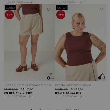
4x
R$ 54,00
sem juros
1x
R$ 95,90
sem juros
OUTLET
OUTLET
50%
50%
Shorts Alfaiataria Pregas Frontais
Regata Canelada Cropped
R$ 383,90
R$ 191,90
R$ 131,90
R$ 65,90
R$ 182,31
via PIX!
R$ 62,61
via PIX!
3x
R$ 63,97
sem juros
1x
R$ 65,90
sem juros
1
2
3
4