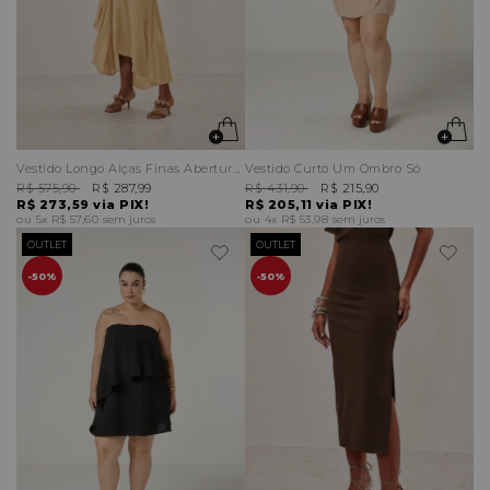
Vestido Longo Alças Finas Abertura Costas
Vestido Curto Um Ombro Só
R$ 575,90
R$ 287,99
R$ 431,90
R$ 215,90
R$ 273,59
via PIX!
R$ 205,11
via PIX!
5x
R$ 57,60
sem juros
4x
R$ 53,98
sem juros
OUTLET
OUTLET
50%
50%