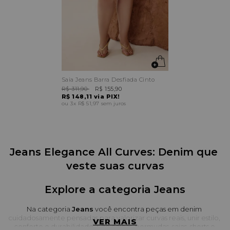
Saia Jeans Barra Desfiada Cinto
R$ 311,90
R$ 155,90
R$ 148,11
via PIX!
3x
R$ 51,97
sem juros
Jeans Elegance All Curves: Denim que 
veste suas curvas
Explore a categoria Jeans
Na categoria 
Jeans
 você encontra peças em denim 
cuidadosamente pensadas para valorizar curvas reais, unir estilo, 
VER MAIS
conforto e durabilidade. São calças, bermudas, saias, shorts e 