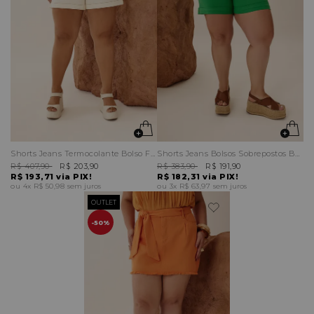
Shorts Jeans Termocolante Bolso Faixa
Shorts Jeans Bolsos Sobrepostos Barra Italiana Cinto
R$ 407,90
R$ 203,90
R$ 383,90
R$ 191,90
R$ 193,71
via PIX!
R$ 182,31
via PIX!
4x
R$ 50,98
sem juros
3x
R$ 63,97
sem juros
OUTLET
50%