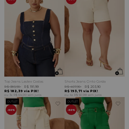
Top Jeans Lastex Costas
Shorts Jeans Cinto Corda
R$ 383,90
R$ 191,99
R$ 407,90
R$ 203,90
R$ 182,39
via PIX!
R$ 193,71
via PIX!
3x
R$ 64,00
sem juros
4x
R$ 50,98
sem juros
OUTLET
OUTLET
50%
50%