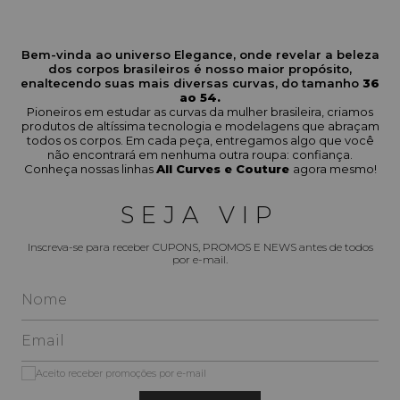
outros itens jeans com modelagens modernas, lavagens variadas 
e detalhes únicos que combinam com diversos looks — do casual 
ao elegante.
Bem-vinda ao universo Elegance, onde revelar a beleza
dos corpos brasileiros é nosso maior propósito,
Características que definem nossos 
enaltecendo suas mais diversas curvas, do tamanho
36
Jeans
ao 54.
Pioneiros em estudar as curvas da mulher brasileira, criamos
produtos de altíssima tecnologia e modelagens que abraçam
Modelagem inclusiva: peças disponíveis dos tamanhos 
38 ao 54
, 
todos os corpos. Em cada peça, entregamos algo que você
adaptadas para diferentes tipos de corpo.
não encontrará em nenhuma outra roupa: confiança.
Conheça nossas linhas
All Curves e Couture
agora mesmo!
SEJA VIP
Variedade de estilos: calça skinny, reta, boot cut, cigarrete; 
bermudas e shorts; saias jeans e outros.
Inscreva-se para receber CUPONS, PROMOS E NEWS antes de todos
por e-mail.
Detalhes de acabamento: barras desfiadas, cinturas altas, 
recortes, lavagens claras e escuras, bolsos funcionais e distinções 
em costura ou materiais extras como “zetex”.
Tecidos confortáveis: misturas com algodão, elastano ou 
Aceito receber promoções por e-mail
poliéster que permitem movimento, caimento confortável e 