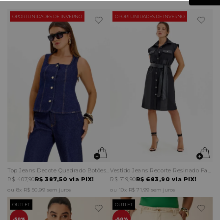
OPORTUNIDADES DE INVERNO
OPORTUNIDADES DE INVERNO
Top Jeans Decote Quadrado Botões Frente
Vestido Jeans Recorte Resinado Faixa Cintura
R$ 407,90
R$ 387,50
via PIX!
R$ 719,90
R$ 683,90
via PIX!
8x
R$ 50,99
sem juros
10x
R$ 71,99
sem juros
OUTLET
OUTLET
50%
50%