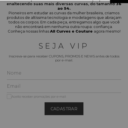
enaltecendo suas mais diversas curvas, do tamanho
36
ao 54.
Pioneiros em estudar as curvas da mulher brasileira, criamos
produtos de altíssima tecnologia e modelagens que abraçam
todos os corpos. Em cada peça, entregamos algo que você
não encontrará em nenhuma outra roupa: confiança.
Conheça nossas linhas
All Curves e Couture
agora mesmo!
SEJA VIP
Inscreva-se para receber CUPONS, PROMOS E NEWS antes de todos
por e-mail.
Aceito receber promoções por e-mail
CADASTRAR