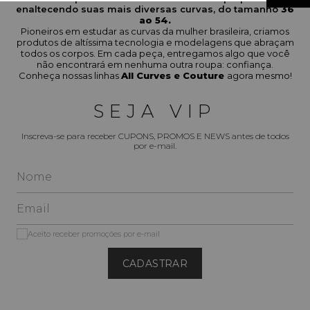
enaltecendo suas mais diversas curvas, do tamanho
36
ao 54.
Pioneiros em estudar as curvas da mulher brasileira, criamos
produtos de altíssima tecnologia e modelagens que abraçam
todos os corpos. Em cada peça, entregamos algo que você
não encontrará em nenhuma outra roupa: confiança.
Conheça nossas linhas
All Curves e Couture
agora mesmo!
SEJA VIP
Inscreva-se para receber CUPONS, PROMOS E NEWS antes de todos
por e-mail.
Aceito receber promoções por e-mail
CADASTRAR