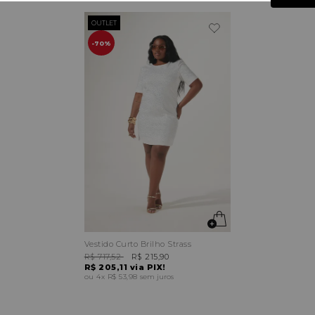
OUTLET
70%
Vestido Curto Brilho Strass
R$ 717,52
R$ 215,90
R$ 205,11
via PIX!
4x
R$ 53,98
sem juros