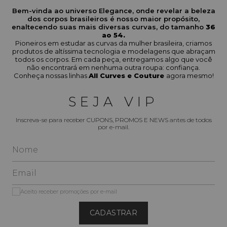
Bem-vinda ao universo Elegance, onde revelar a beleza
dos corpos brasileiros é nosso maior propósito,
enaltecendo suas mais diversas curvas, do tamanho
36
ao 54.
Pioneiros em estudar as curvas da mulher brasileira, criamos
produtos de altíssima tecnologia e modelagens que abraçam
todos os corpos. Em cada peça, entregamos algo que você
não encontrará em nenhuma outra roupa: confiança.
Conheça nossas linhas
All Curves e Couture
agora mesmo!
SEJA VIP
Inscreva-se para receber CUPONS, PROMOS E NEWS antes de todos
por e-mail.
Aceito receber promoções por e-mail
CADASTRAR