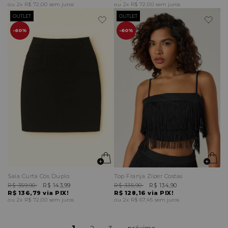
2x
R$ 72,00
sem juros
2x
R$ 72,00
sem juros
OUTLET
OUTLET
60%
60%
Saia Curta Cós Duplo
Top Franja Zíper Costas
R$ 359,90
R$ 143,99
R$ 335,90
R$ 134,90
R$ 136,79
via PIX!
R$ 128,16
via PIX!
2x
R$ 72,00
sem juros
2x
R$ 67,45
sem juros
1
2
3