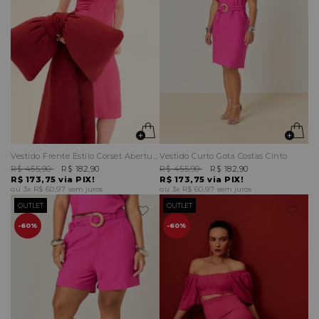
Vestido Frente Estilo Corset Abertura Amarrações Laterais
Vestido Curto Gota Costas Cinto
R$ 455,90
R$ 182,90
R$ 455,90
R$ 182,90
R$ 173,75
via PIX!
R$ 173,75
via PIX!
3x
R$ 60,97
sem juros
3x
R$ 60,97
sem juros
OUTLET
OUTLET
60%
60%