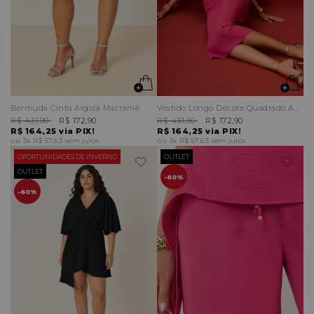
Bermuda Cinto Argola Macramê
Vestido Longo Decote Quadrado Abertura Cintura
R$ 431,90
R$ 172,90
R$ 431,90
R$ 172,90
R$ 164,25
via PIX!
R$ 164,25
via PIX!
3x
R$ 57,63
sem juros
3x
R$ 57,63
sem juros
OPORTUNIDADES DE INVERNO
OUTLET
OUTLET
60%
60%