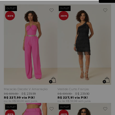
OUTLET
OUTLET
60%
60%
Macacão Decote V Amarração
Vestido Curto Franjas
R$ 599,90
R$ 239,99
R$ 599,90
R$ 239,90
R$ 227,99
via PIX!
R$ 227,91
via PIX!
4x
R$ 60,00
sem juros
4x
R$ 59,98
sem juros
OUTLET
OUTLET
60%
60%