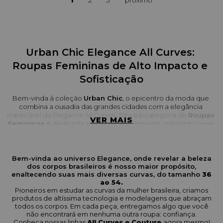
Urban Chic Elegance All Curves: 
Roupas Femininas de Alto Impacto e 
Sofisticação
Bem-vinda à coleção 
Urban Chic
, o epicentro da moda que 
combina a ousadia das grandes cidades com a elegância 
impecável da Elegance All Curves. Esta subcategoria de 
Roupas 
VER MAIS
Femininas
 é dedicada a 
looks
 de alto impacto, utilizando cores 
vibrantes como o pink e o preto profundo em peças de 
alfaiataria e modelagens contemporâneas. É a escolha perfeita 
para a mulher que exala confiança e transforma o asfalto em sua 
passarela particular.
Bem-vinda ao universo Elegance, onde revelar a beleza
dos corpos brasileiros é nosso maior propósito,
enaltecendo suas mais diversas curvas, do tamanho
36
Exemplos de Peças Chave da Coleção
ao 54.
Pioneiros em estudar as curvas da mulher brasileira, criamos
A linha Urban Chic apresenta peças estruturadas, 
statement
 e 
produtos de altíssima tecnologia e modelagens que abraçam
que podem ser usadas em eventos ou como 
looks
 de festa:
todos os corpos. Em cada peça, entregamos algo que você
não encontrará em nenhuma outra roupa: confiança.
O 
Blazer Martingale Mangas Faixa Passante
 forma um 
Conheça nossas linhas
All Curves e Couture
agora mesmo!