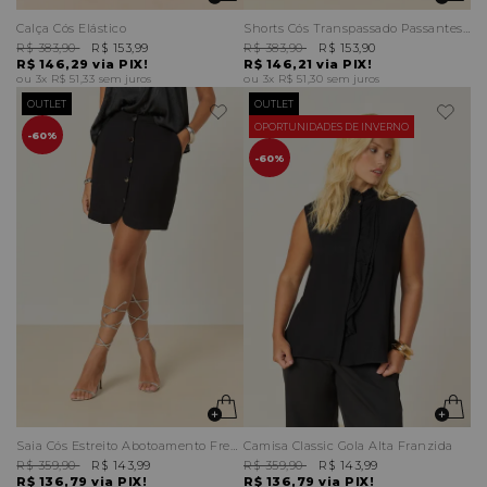
Calça Cós Elástico
Shorts Cós Transpassado Passantes Duplos
R$ 383,90
R$ 153,99
R$ 383,90
R$ 153,90
R$ 146,29
via PIX!
R$ 146,21
via PIX!
3x
R$ 51,33
sem juros
3x
R$ 51,30
sem juros
OUTLET
OUTLET
OPORTUNIDADES DE INVERNO
60%
60%
Saia Cós Estreito Abotoamento Frente
Camisa Classic Gola Alta Franzida
R$ 359,90
R$ 143,99
R$ 359,90
R$ 143,99
R$ 136,79
via PIX!
R$ 136,79
via PIX!