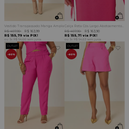
Vestido Transpassado Manga Ampla
Calça Reta Cós Largo Abotoamento Duplo
R$ 407,90
R$ 163,99
R$ 407,90
R$ 163,90
R$ 155,79
via PIX!
R$ 155,71
via PIX!
3x
R$ 54,66
sem juros
3x
R$ 54,63
sem juros
OUTLET
OUTLET
60%
60%