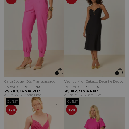
Calça Jogger Cós Transpassado
Vestido Midi Babado Detalhe Decote
R$ 551,90
R$ 220,90
R$ 479,90
R$ 191,90
R$ 209,86
via PIX!
R$ 182,31
via PIX!
4x
R$ 55,23
sem juros
3x
R$ 63,97
sem juros
OUTLET
OUTLET
60%
60%