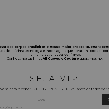
eza dos corpos brasileiros é nosso maior propósito, enaltece
odutos de altíssima tecnologia e modelagens que abraçam todos os 
nenhuma outra roupa: confiança.
Conheça nossas linhas
All Curves e Couture
agora mesmo!
SEJA VIP
eva-se para receber CUPONS, PROMOS E NEWS antes de todos por e
romoções por e-mail