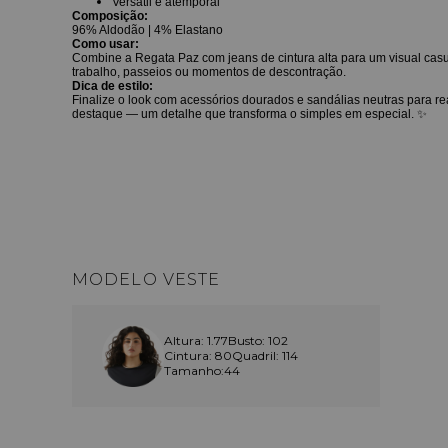
Versátil e atemporal
Composição:
96% Aldodão | 4% Elastano
Como usar:
Combine a Regata Paz com jeans de cintura alta para um visual casual 
trabalho, passeios ou momentos de descontração.
Dica de estilo:
Finalize o look com acessórios dourados e sandálias neutras para 
destaque — um detalhe que transforma o simples em especial.
✨
MODELO VESTE
Altura: 1.77
Busto: 102
Cintura: 80
Quadril: 114
Tamanho:44