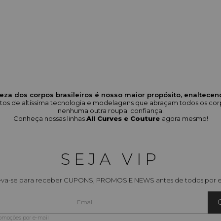
eza dos corpos brasileiros é nosso maior propósito, enaltece
odutos de altíssima tecnologia e modelagens que abraçam todos os 
nenhuma outra roupa: confiança.
Conheça nossas linhas
All Curves e Couture
agora mesmo!
SEJA VIP
eva-se para receber CUPONS, PROMOS E NEWS antes de todos por e
romoções por e-mail