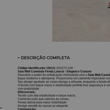
DESCRIÇÃO COMPLETA
Código identificador (SKU):
042273-100
Saia Midi Canelada Fenda Lateral - Elegance Couture
Descubra o poder da sofisticação minimalista com a
Saia Midi Canel
toque moderno e atemporal. Proporciona um caimento impecável com l
Seu design ajustado ao corpo alonga a silhueta, enquanto a fenda d
O tecido com toque macio e elasticidade perfeita traz segurança e c
com praticidade.
Diferenciais:
Tecido com alta elasticidade e toque macio;
Caimento justo que valoriza as curvas;
Fenda lateral para maior mobilidade:
Design versátil do casual ao elegante.
Composição: