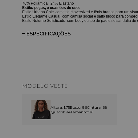
76% Poliamida | 24% Elastano
Estilo: peças, e ocasiões de uso:
Estilo Urbano Chic: com t-shirt oversized e tênis branco para um visu
Estilo Elegante Casual: com camisa social e salto bloco para comprom
Estilo Noturno Sofisticado: com body ou top de paetês e sandália de s
ESPECIFICAÇÕES
MODELO VESTE
Altura: 1.75
Busto: 86
Cintura: 68
Quadril: 94
Tamanho:36