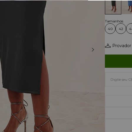
40
42
4
Provador 