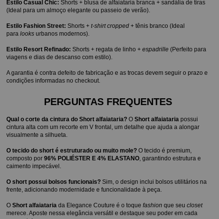
Estilo Casual Chic:
 Shorts + blusa de alfaiataria branca + sandália de tiras 
(Ideal para um almoço elegante ou passeio de verão).
Estilo Fashion Street:
 Shorts + 
t-shirt cropped
 + tênis branco (Ideal 
para 
looks
 urbanos modernos).
Estilo Resort Refinado:
 Shorts + regata de linho + 
espadrille
 (Perfeito para 
viagens e dias de descanso com estilo).
A garantia é contra defeito de fabricação e as trocas devem seguir o prazo e 
condições informadas no checkout.
PERGUNTAS FREQUENTES 
Qual o corte da cintura do Short alfaiataria?
 O 
Short alfaiataria
 possui 
cintura alta com um recorte em V frontal, um detalhe que ajuda a alongar 
visualmente a silhueta.
O tecido do short é estruturado ou muito mole?
 O tecido é premium, 
composto por 
96% POLIÉSTER E 4% ELASTANO
, garantindo estrutura e 
caimento impecável.
O short possui bolsos funcionais?
 Sim, o design inclui bolsos utilitários na 
frente, adicionando modernidade e funcionalidade à peça.
O 
Short alfaiataria
 da Elegance Couture é o toque 
fashion
 que seu 
closet
merece. Aposte nessa elegância versátil e destaque seu poder em cada 