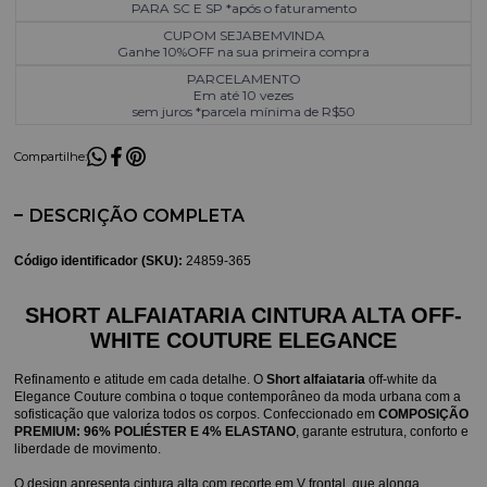
PARA SC E SP *após o faturamento
CUPOM SEJABEMVINDA
Ganhe 10%OFF na sua primeira compra
PARCELAMENTO
Em até 10 vezes
sem juros *parcela mínima de R$50
Compartilhe:
DESCRIÇÃO COMPLETA
Código identificador (SKU):
24859-365
SHORT ALFAIATARIA CINTURA ALTA OFF-
WHITE COUTURE ELEGANCE
Refinamento e atitude em cada detalhe. O 
Short alfaiataria
 off-white da 
Elegance Couture combina o toque contemporâneo da moda urbana com a 
sofisticação que valoriza todos os corpos. Confeccionado em 
COMPOSIÇÃO 
PREMIUM: 96% POLIÉSTER E 4% ELASTANO
, garante estrutura, conforto e 
liberdade de movimento.
O design apresenta cintura alta com recorte em V frontal, que alonga 