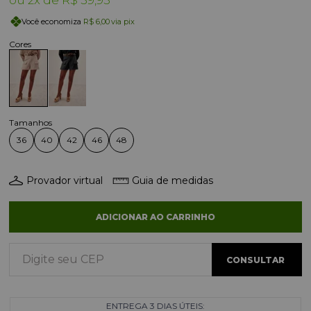
Você economiza
R$ 6,00
via pix
36
40
42
46
48
Provador virtual
Guia de medidas
ADICIONAR AO CARRINHO
ENTREGA 3 DIAS ÚTEIS: