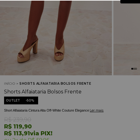
INÍCIO
SHORTS ALFAIATARIA BOLSOS FRENTE
Shorts Alfaiataria Bolsos Frente
OUTLET
50%
Ler mais
Short Alfaiataria Cintura Alta Off-White Couture Elegance
R$ 239,90
R$ 119,90
R$ 113,91
via PIX!
2x
R$ 59,95