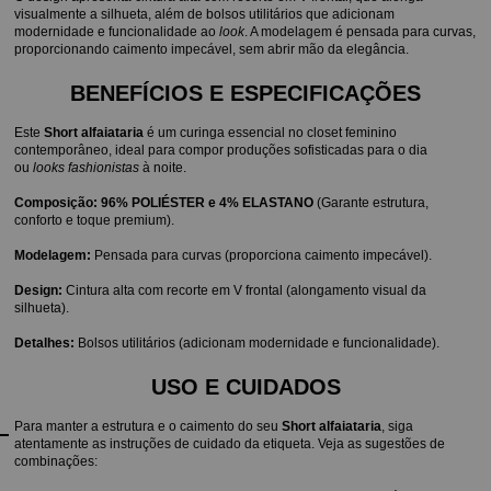
visualmente a silhueta, além de bolsos utilitários que adicionam 
modernidade e funcionalidade ao 
look
. A modelagem é pensada para curvas, 
proporcionando caimento impecável, sem abrir mão da elegância.
BENEFÍCIOS E ESPECIFICAÇÕES
Este 
Short alfaiataria
 é um curinga essencial no closet feminino 
contemporâneo, ideal para compor produções sofisticadas para o dia 
ou 
looks fashionistas
 à noite.
Composição:
96% POLIÉSTER e 4% ELASTANO
 (Garante estrutura, 
conforto e toque premium).
Modelagem:
 Pensada para curvas (proporciona caimento impecável).
Design:
 Cintura alta com recorte em V frontal (alongamento visual da 
silhueta).
Detalhes:
 Bolsos utilitários (adicionam modernidade e funcionalidade).
USO E CUIDADOS
Para manter a estrutura e o caimento do seu 
Short alfaiataria
, siga 
atentamente as instruções de cuidado da etiqueta. Veja as sugestões de 
combinações: