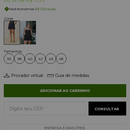
2x
R$ 71,95
Você economiza
R$ 7,20
via pix
36
38
40
42
46
48
Provador virtual
Guia de medidas
ADICIONAR AO CARRINHO
ENTREGA 3 DIAS ÚTEIS: