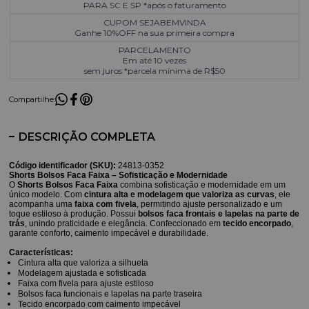
PARA SC E SP *após o faturamento
CUPOM SEJABEMVINDA
Ganhe 10%OFF na sua primeira compra
PARCELAMENTO
Em até 10 vezes
sem juros *parcela mínima de R$50
Compartilhe:
DESCRIÇÃO COMPLETA
Código identificador (SKU):
24813-0352
Shorts Bolsos Faca Faixa – Sofisticação e Modernidade
O
Shorts Bolsos Faca Faixa
combina sofisticação e modernidade em um
único modelo. Com
cintura alta e modelagem que valoriza as curvas
, ele
acompanha uma
faixa com fivela
, permitindo ajuste personalizado e um
toque estiloso à produção. Possui
bolsos faca frontais e lapelas na parte de
trás
, unindo praticidade e elegância. Confeccionado em
tecido encorpado
,
garante conforto, caimento impecável e durabilidade.
Características:
Cintura alta que valoriza a silhueta
Modelagem ajustada e sofisticada
Faixa com fivela para ajuste estiloso
Bolsos faca funcionais e lapelas na parte traseira
Tecido encorpado com caimento impecável