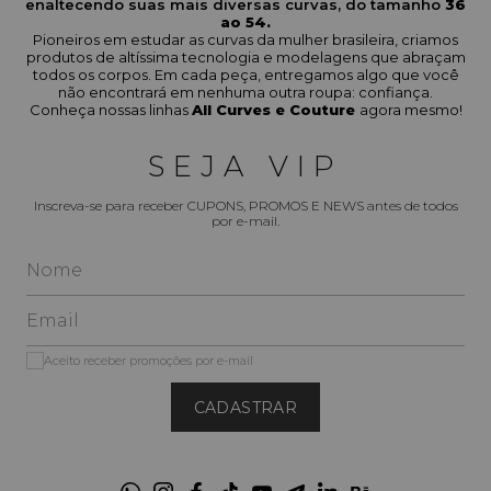
enaltecendo suas mais diversas curvas, do tamanho
36
ao 54.
Pioneiros em estudar as curvas da mulher brasileira, criamos
produtos de altíssima tecnologia e modelagens que abraçam
todos os corpos. Em cada peça, entregamos algo que você
não encontrará em nenhuma outra roupa: confiança.
Conheça nossas linhas
All Curves e Couture
agora mesmo!
SEJA VIP
Inscreva-se para receber CUPONS, PROMOS E NEWS antes de todos
por e-mail.
Aceito receber promoções por e-mail
CADASTRAR