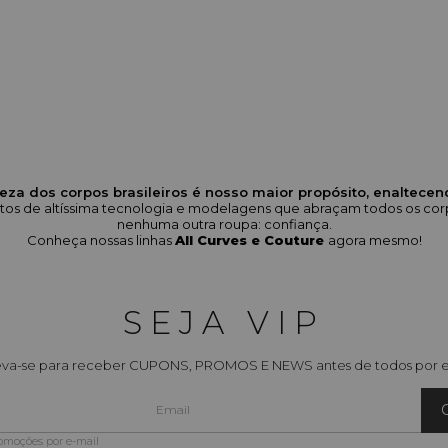
eza dos corpos brasileiros é nosso maior propósito, enaltece
odutos de altíssima tecnologia e modelagens que abraçam todos os 
nenhuma outra roupa: confiança.
Conheça nossas linhas
All Curves e Couture
agora mesmo!
SEJA VIP
eva-se para receber CUPONS, PROMOS E NEWS antes de todos por e
romoções por e-mail