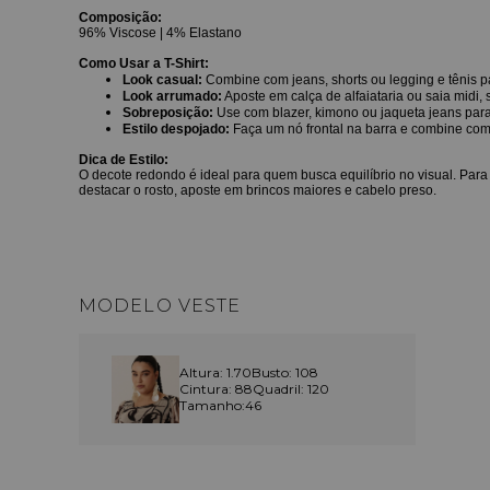
Composição:
96% Viscose | 4% Elastano
Como Usar a T-Shirt:
Look casual:
Combine com jeans, shorts ou legging e tênis p
Look arrumado:
Aposte em calça de alfaiataria ou saia midi, 
Sobreposição:
Use com blazer, kimono ou jaqueta jeans para
Estilo despojado:
Faça um nó frontal na barra e combine com 
Dica de Estilo:
O decote redondo é ideal para quem busca equilíbrio no visual. Para 
destacar o rosto, aposte em brincos maiores e cabelo preso.
MODELO VESTE
Altura: 1.70
Busto: 108
Cintura: 88
Quadril: 120
Tamanho:46