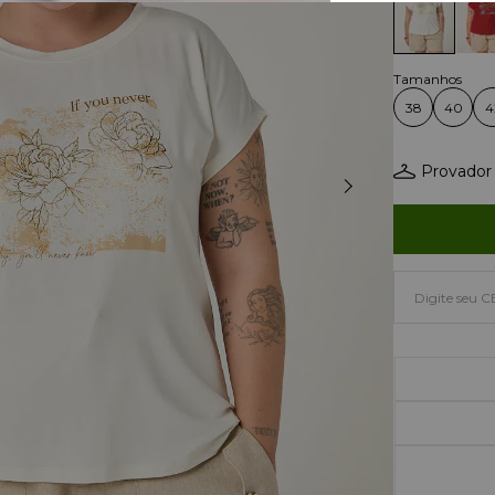
38
40
4
Provador 