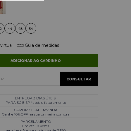
2
44
48
54
virtual
Guia de medidas
ADICIONAR AO CARRINHO
ENTREGA 3 DIAS ÚTEIS:
PARA SC E SP *após o faturamento
CUPOM SEJABEMVINDA
Ganhe 10%OFF na sua primeira compra
PARCELAMENTO
Em até 10 vezes
sem juros *parcela mínima de R$50