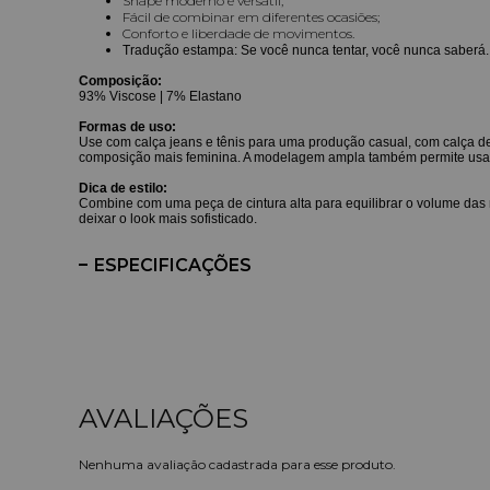
Shape moderno e versátil;
Fácil de combinar em diferentes ocasiões;
Conforto e liberdade de movimentos.
Tradução estampa: Se você nunca tentar, você nunca saberá.
Composição:
93% Viscose | 7% Elastano
Formas de uso:
Use com calça jeans e tênis para uma produção casual, com calça d
composição mais feminina. A modelagem ampla também permite usar a 
Dica de estilo:
Combine com uma peça de cintura alta para equilibrar o volume das 
deixar o look mais sofisticado.
ESPECIFICAÇÕES
Nenhuma avaliação cadastrada para esse produto.