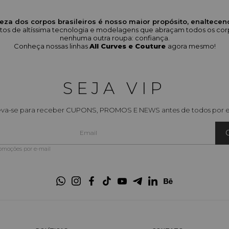
eza dos corpos brasileiros é nosso maior propósito, enaltece
odutos de altíssima tecnologia e modelagens que abraçam todos os 
nenhuma outra roupa: confiança.
Conheça nossas linhas
All Curves e Couture
agora mesmo!
SEJA VIP
eva-se para receber CUPONS, PROMOS E NEWS antes de todos por e
romoções por e-mail