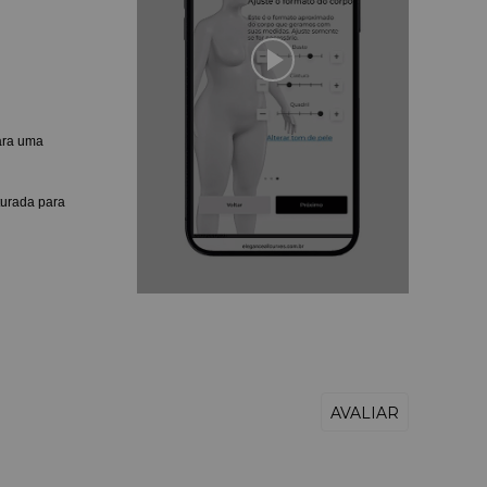
ara uma
turada para