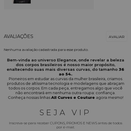
Nenhuma avaliação cadastrada para esse produto.
Bem-vinda ao universo Elegance, onde revelar a beleza
dos corpos brasileiros é nosso maior propósito,
enaltecendo suas mais diversas curvas, do tamanho
36
ao 54.
Pioneiros em estudar as curvas da mulher brasileira, criamos
produtos de altíssima tecnologia e modelagens que abraçam
todos os corpos. Em cada peça, entregamos algo que você
não encontrará em nenhuma outra roupa: confiança.
Conheça nossas linhas
All Curves e Couture
agora mesmo!
SEJA VIP
Inscreva-se para receber CUPONS, PROMOS E NEWS antes de todos
por e-mail.