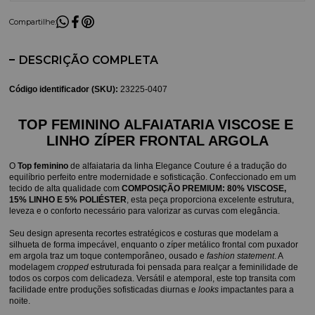
Compartilhe:
DESCRIÇÃO COMPLETA
Código identificador (SKU):
23225-0407
TOP FEMININO ALFAIATARIA VISCOSE E 
LINHO ZÍPER FRONTAL ARGOLA
O 
Top feminino
 de alfaiataria da linha Elegance Couture é a tradução do 
equilíbrio perfeito entre modernidade e sofisticação. Confeccionado em um 
tecido de alta qualidade com 
COMPOSIÇÃO PREMIUM: 80% VISCOSE, 
15% LINHO E 5% POLIÉSTER
, esta peça proporciona excelente estrutura, 
leveza e o conforto necessário para valorizar as curvas com elegância.
Seu design apresenta recortes estratégicos e costuras que modelam a 
silhueta de forma impecável, enquanto o zíper metálico frontal com puxador 
em argola traz um toque contemporâneo, ousado e 
fashion statement
. A 
modelagem 
cropped
 estruturada foi pensada para realçar a feminilidade de 
todos os corpos com delicadeza. Versátil e atemporal, este top transita com 
facilidade entre produções sofisticadas diurnas e 
looks
 impactantes para a 
noite.