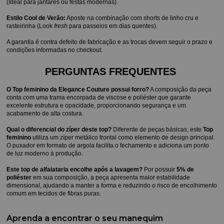
(Ideal para jantares ou festas modernas).
Estilo Cool de Verão:
 Aposte na combinação com shorts de linho cru e 
rasteirinha (Look 
fresh
 para passeios em dias quentes).
A garantia é contra defeito de fabricação e as trocas devem seguir o prazo e 
condições informadas no checkout.
PERGUNTAS FREQUENTES 
O Top feminino da Elegance Couture possui forro?
 A composição da peça 
conta com uma trama encorpada de viscose e poliéster que garante 
excelente estrutura e opacidade, proporcionando segurança e um 
acabamento de alta costura.
Qual o diferencial do zíper deste top?
 Diferente de peças básicas, este 
Top 
feminino
 utiliza um zíper metálico frontal como elemento de design principal. 
O puxador em formato de argola facilita o fechamento e adiciona um ponto 
de luz moderno à produção.
Este top de alfaiataria encolhe após a lavagem?
 Por possuir 
5% de 
poliéster
 em sua composição, a peça apresenta maior estabilidade 
dimensional, ajudando a manter a forma e reduzindo o risco de encolhimento 
comum em tecidos de fibras puras.
Aprenda a encontrar o seu manequim