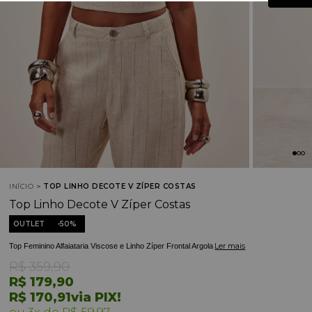
INÍCIO
TOP LINHO DECOTE V ZÍPER COSTAS
Top Linho Decote V Zíper Costas
OUTLET
50%
Ler mais
Top Feminino Alfaiataria Viscose e Linho Zíper Frontal Argola
R$ 359,90
R$ 179,90
R$ 170,91
via PIX!
3x
R$ 59,97