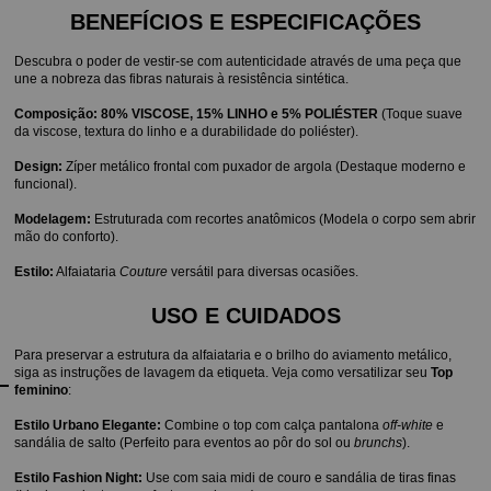
BENEFÍCIOS E ESPECIFICAÇÕES
Descubra o poder de vestir-se com autenticidade através de uma peça que 
une a nobreza das fibras naturais à resistência sintética.
Composição:
80% VISCOSE, 15% LINHO e 5% POLIÉSTER
 (Toque suave 
da viscose, textura do linho e a durabilidade do poliéster).
Design:
 Zíper metálico frontal com puxador de argola (Destaque moderno e 
funcional).
Modelagem:
 Estruturada com recortes anatômicos (Modela o corpo sem abrir 
mão do conforto).
Estilo:
 Alfaiataria 
Couture
 versátil para diversas ocasiões.
USO E CUIDADOS
Para preservar a estrutura da alfaiataria e o brilho do aviamento metálico, 
siga as instruções de lavagem da etiqueta. Veja como versatilizar seu 
Top 
feminino
:
Estilo Urbano Elegante:
 Combine o top com calça pantalona 
off-white
 e 
sandália de salto (Perfeito para eventos ao pôr do sol ou 
brunchs
).
Estilo Fashion Night:
 Use com saia midi de couro e sandália de tiras finas 