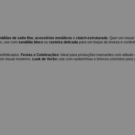
dálias de salto fino
,
acessórios metálicos
e
clutch estruturada
. Quer um visual
os, use com
sandália bloco
ou
rasteira delicada
para um toque de leveza e confort
sofisticados.
Festas e Celebrações:
ideal para produções marcantes com atitude e
 um visual moderno.
Look de Verão:
use com rasteirinhas e brincos coloridos para