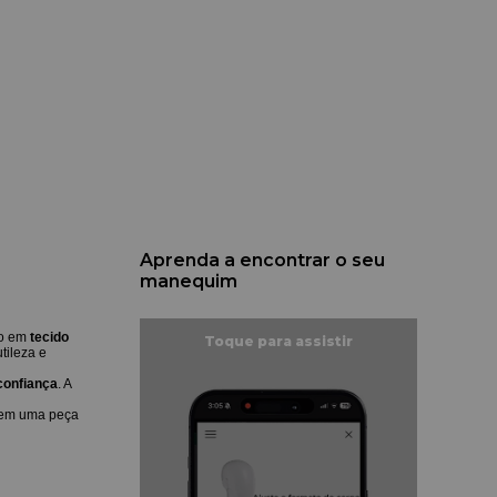
Aprenda a encontrar o seu
manequim
do em
tecido
tileza e
confiança
. A
em uma peça