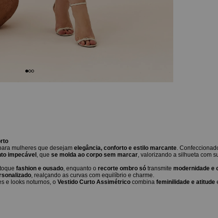
orto
 para mulheres que desejam
elegância, conforto e estilo marcante
. Confecciona
to impecável
, que
se molda ao corpo sem marcar
, valorizando a silhueta com su
 toque
fashion e ousado
, enquanto o
recorte ombro só
transmite
modernidade e 
ersonalizado
, realçando as curvas com equilíbrio e charme.
s e looks noturnos, o
Vestido Curto Assimétrico
combina
feminilidade e atitude