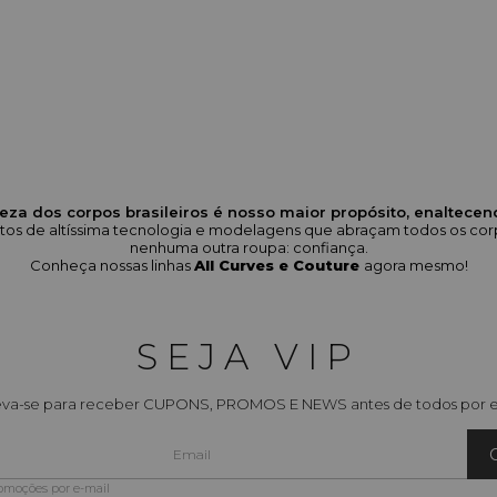
eza dos corpos brasileiros é nosso maior propósito, enaltece
odutos de altíssima tecnologia e modelagens que abraçam todos os 
nenhuma outra roupa: confiança.
Conheça nossas linhas
All Curves e Couture
agora mesmo!
SEJA VIP
eva-se para receber CUPONS, PROMOS E NEWS antes de todos por e
romoções por e-mail