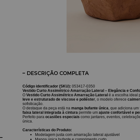
DESCRIÇÃO COMPLETA
Código identificador (SKU):
053417-0350
Vestido Curto Assimétrico Amarração Lateral – E
legância e Conf
O
Vestido Curto Assimétrico Amarração Lateral
é a escolha ideal
leve e estruturado de viscose e poliéster
, o modelo oferece
caimen
sofisticação.
O destaque da peça está na
manga bufante única
, que adiciona um
faixa lateral integrada à cintura
permite um
ajuste confortável e p
Perfeito para
ocasiões especiais
como jantares, eventos, celebraçõe
única.
Características do Produto:
Modelagem justa com amarração lateral ajustável
Manga única bufante e comprimento curto