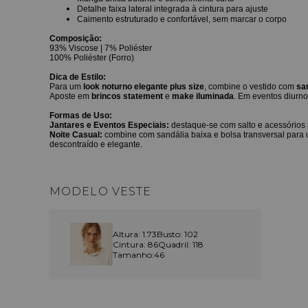
Detalhe faixa lateral integrada à cintura para ajuste
Caimento estruturado e confortável, sem marcar o corpo
Composição:
93% Viscose | 7% Poliéster
100% Poliéster (Forro)
Dica de Estilo:
Para um
look noturno elegante plus size
, combine o vestido com
san
Aposte em
brincos statement
e
make iluminada
. Em eventos diurn
Formas de Uso:
Jantares e Eventos Especiais:
destaque-se com salto e acessórios 
Noite Casual:
combine com sandália baixa e bolsa transversal para
descontraído e elegante.
MODELO VESTE
Altura: 1.73
Busto: 102
Cintura: 86
Quadril: 118
Tamanho:46