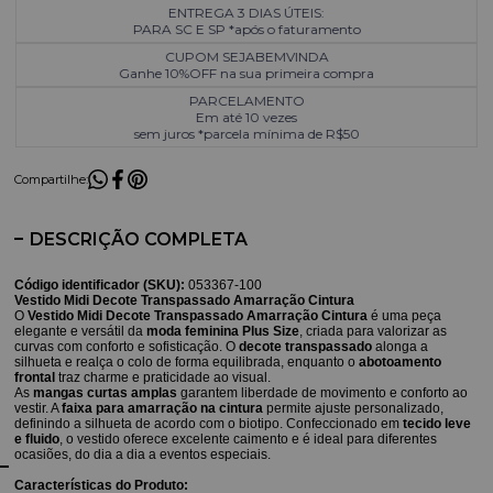
ENTREGA 3 DIAS ÚTEIS:
PARA SC E SP *após o faturamento
CUPOM SEJABEMVINDA
Ganhe 10%OFF na sua primeira compra
PARCELAMENTO
Em até 10 vezes
sem juros *parcela mínima de R$50
Compartilhe:
DESCRIÇÃO COMPLETA
Código identificador (SKU):
053367-100
Vestido Midi Decote Transpassado Amarração Cintura
O
Vestido Midi Decote Transpassado Amarração Cintura
é uma peça
elegante e versátil da
moda feminina Plus Size
, criada para valorizar as
curvas com conforto e sofisticação. O
decote transpassado
alonga a
silhueta e realça o colo de forma equilibrada, enquanto o
abotoamento
frontal
traz charme e praticidade ao visual.
As
mangas curtas amplas
garantem liberdade de movimento e conforto ao
vestir. A
faixa para amarração na cintura
permite ajuste personalizado,
definindo a silhueta de acordo com o biotipo. Confeccionado em
tecido leve
e fluido
, o vestido oferece excelente caimento e é ideal para diferentes
ocasiões, do dia a dia a eventos especiais.
Características do Produto: