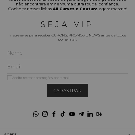
não encontrará em nenhuma outra roupa: confiança.
Conheça nossas linhas
All Curves e Couture
agora mesmo!
SEJA VIP
Inscreva-se para receber CUPONS, PROMOS E NEWS antes de todos
por e-mail.
Aceito receber promoções por e-mail
CADASTRAR
SOBRE