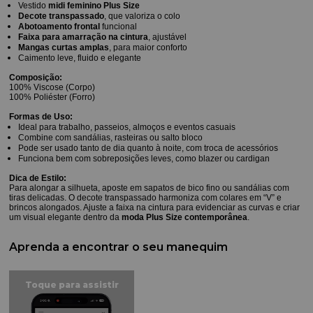
Vestido
midi feminino Plus Size
Decote transpassado
, que valoriza o colo
Abotoamento frontal
funcional
Faixa para amarração na cintura
, ajustável
Mangas curtas amplas
, para maior conforto
Caimento leve, fluido e elegante
Composição:
100% Viscose (Corpo)
100% Poliéster (Forro)
Formas de Uso:
Ideal para trabalho, passeios, almoços e eventos casuais
Combine com sandálias, rasteiras ou salto bloco
Pode ser usado tanto de dia quanto à noite, com troca de acessórios
Funciona bem com sobreposições leves, como blazer ou cardigan
Dica de Estilo:
Para alongar a silhueta, aposte em sapatos de bico fino ou sandálias com
tiras delicadas. O decote transpassado harmoniza com colares em “V” e
brincos alongados. Ajuste a faixa na cintura para evidenciar as curvas e criar
um visual elegante dentro da
moda Plus Size contemporânea
.
Aprenda a encontrar o seu manequim