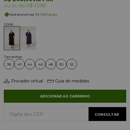
5x
R$ 51,98
Você economiza
R$ 13,00
via pix
38
40
44
46
48
50
52
Provador virtual
Guia de medidas
ADICIONAR AO CARRINHO