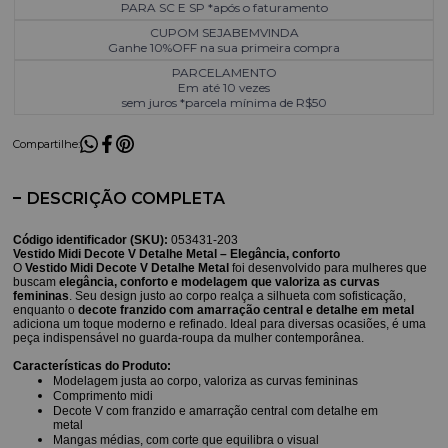
PARA SC E SP *após o faturamento
CUPOM SEJABEMVINDA
Ganhe 10%OFF na sua primeira compra
PARCELAMENTO
Em até 10 vezes
sem juros *parcela mínima de R$50
Compartilhe:
DESCRIÇÃO COMPLETA
Código identificador (SKU):
053431-203
Vestido Midi Decote V Detalhe Metal – E
legância, conforto
O
Vestido Midi Decote V Detalhe Metal
foi desenvolvido para mulheres que
buscam
elegância, conforto e modelagem que valoriza as curvas
femininas
. Seu design justo ao corpo realça a silhueta com sofisticação,
enquanto o
decote franzido com amarração central e detalhe em metal
adiciona um toque moderno e refinado. Ideal para diversas ocasiões, é uma
peça indispensável no guarda-roupa da mulher contemporânea.
Características do Produto:
Modelagem justa ao corpo, valoriza as curvas femininas
Comprimento midi
Decote V com franzido e amarração central com detalhe em
metal
Mangas médias, com corte que equilibra o visual