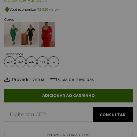
3x
R$ 63,97
Você economiza
R$ 9,60
via pix
40
42
44
50
52
Provador virtual
Guia de medidas
ADICIONAR AO CARRINHO
ENTREGA 3 DIAS ÚTEIS: