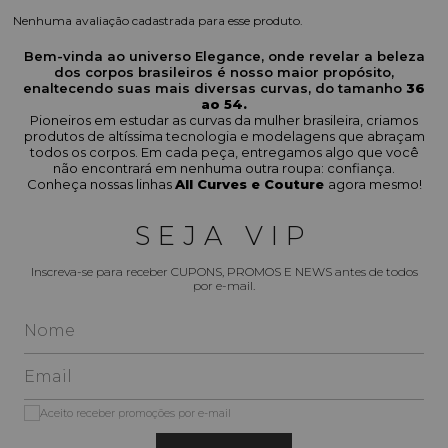
Nenhuma avaliação cadastrada para esse produto.
Bem-vinda ao universo Elegance, onde revelar a beleza
dos corpos brasileiros é nosso maior propósito,
enaltecendo suas mais diversas curvas, do tamanho
36
ao 54.
Pioneiros em estudar as curvas da mulher brasileira, criamos
produtos de altíssima tecnologia e modelagens que abraçam
todos os corpos. Em cada peça, entregamos algo que você
não encontrará em nenhuma outra roupa: confiança.
Conheça nossas linhas
All Curves e Couture
agora mesmo!
SEJA VIP
Inscreva-se para receber CUPONS, PROMOS E NEWS antes de todos
por e-mail.
Aceito receber promoções por e-mail