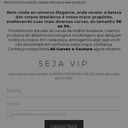
Nenhuma avaliação cadastrada para esse produto.
Bem-vinda ao universo Elegance, onde revelar a beleza
dos corpos brasileiros é nosso maior propósito,
enaltecendo suas mais diversas curvas, do tamanho
36
ao 54.
Pioneiros em estudar as curvas da mulher brasileira, criamos
produtos de altíssima tecnologia e modelagens que abraçam
todos os corpos. Em cada peça, entregamos algo que você
não encontrará em nenhuma outra roupa: confiança.
Conheça nossas linhas
All Curves e Couture
agora mesmo!
SEJA VIP
Inscreva-se para receber CUPONS, PROMOS E NEWS antes de todos
por e-mail.
Aceito receber promoções por e-mail
CADASTRAR