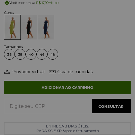
Você economiza
R$ 17,99
via pix
36
38
40
46
48
Provador virtual
Guia de medidas
ADICIONAR AO CARRINHO
ENTREGA 3 DIAS ÚTEIS:
PARA SC E SP *após o faturamento