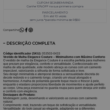
CUPOM SEJABEMVINDA
Ganhe 10%OFF na sua primeira compra
PARCELAMENTO
Em até 10 vezes
sem juros *parcela mínima de R$50
Compartilhe:
DESCRIÇÃO COMPLETA
Código identificador (SKU):
053503-0433
Vestido de Malha Elegance Couture – Minimalismo com Máximo Conforto
O vestido de malha da Elegance Couture é a escolha perfeita para mulheres
que prezam por elegância, conforto e versatilidade. Confeccionado em
malha de alta qualidade, este modelo abraça as curvas com um caimento
impecável, valorizando a silhueta de forma sofisticada e leve.
Seu design minimalista e atemporal destaca a sensualidade discreta do
decote redondo e o caimento longo, criando um visual alongado e
harmonioso. A malha de poliamida garante toque macio e frescor à pele,
enquanto o elastano proporciona liberdade de movimentos e ajuste perfeito
ao corpo. Uma peça essencial no guarda-roupa para quem deseja unir estilo
e conforto com elegância.
Destaques do Produto:
Modelagem: justa, desenhando e valorizando as curvas com caimento
natural.
Comprimento: midi, trazendo um toque de sofisticação e versatilidade.
Versatilidade: do look casual ao elegante, adaptando-se a diferentes