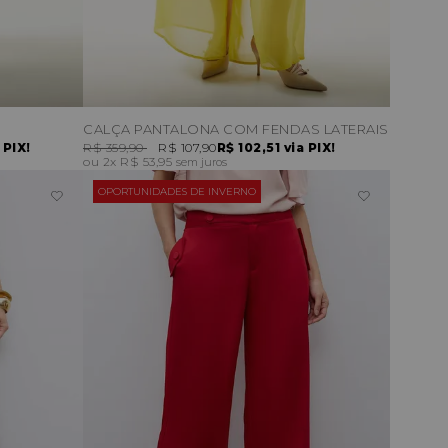
CALÇA PANTALONA COM FENDAS LATERAIS
 PIX!
R$ 359,90
R$ 107,90
R$ 102,51
via PIX!
2x
R$ 53,95
sem juros
OPORTUNIDADES DE INVERNO