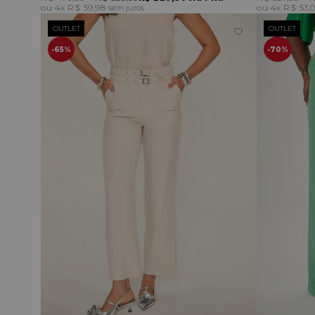
4x
R$ 59,98
4x
R$ 53,
sem juros
OUTLET
OUTLET
65%
70%