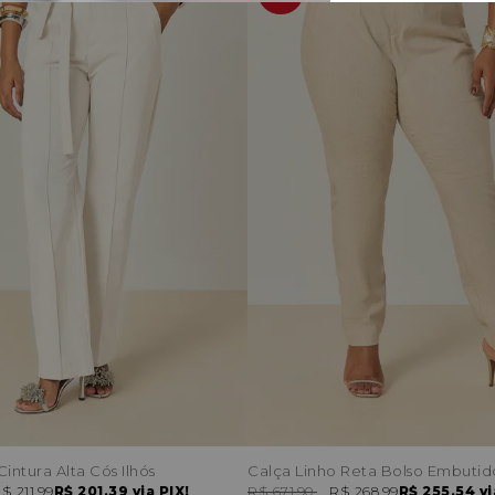
intura Alta Cós Ilhós
Calça Linho Reta Bolso Embutid
$ 211,99
R$ 201,39
via PIX!
R$ 671,90
R$ 268,99
R$ 255,54
vi