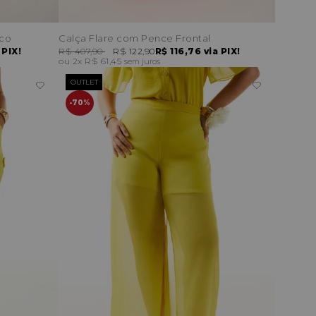
nco
Calça Flare com Pence Frontal
 PIX!
R$ 407,90
R$ 122,90
R$ 116,76
via PIX!
2x
R$ 61,45
sem juros
OUTLET
70%