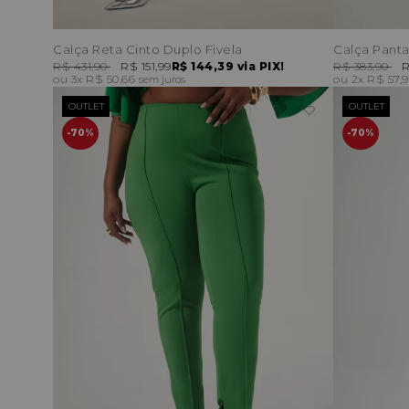
Calça Reta Cinto Duplo Fivela
Calça Panta
R$ 431,90
R$ 151,99
R$ 144,39
via PIX!
R$ 383,90
R
3x
R$ 50,66
2x
R$ 57,
sem juros
OUTLET
OUTLET
70%
70%