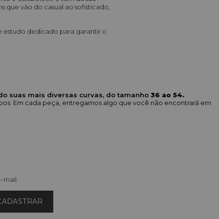
ue vão do casual ao sofisticado, 
e estudo dedicado para garantir o 
ininas
 moderna), 
Pantalona
 (fluida e 
ndo suas mais diversas curvas, do tamanho
36 ao 54.
corpos. Em cada peça, entregamos algo que você não encontrará em
 alta qualidade e modelagens que 
ooks profissionais, e tecnologias 
ão e alinhamento.
que adicionam sofisticação e estilo 
 All Curves, estudada para vestir 
-mail.
osso 
Guia de Tamanhos
 para 
CADASTRAR
ll Curves?