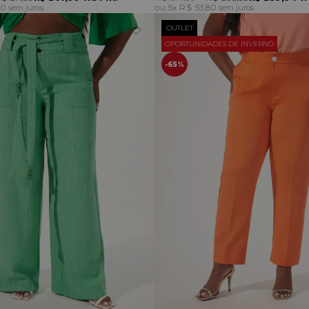
00
5x
R$ 53,80
sem juros
sem juros
OUTLET
OPORTUNIDADES DE INVERNO
65%