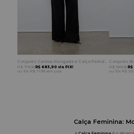
Conjunto Camisa Alongada e Calça Pantalona Recortes
R$ 719,90
R$ 683,90
via PIX!
R$ 599,90
R$
10x
R$ 71,99
10x
R$ 59
sem juros
Calça Feminina: Mo
A 
Calça Feminina
 é o alicer