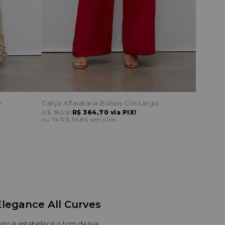
e
Calça Alfaiataria Bolsos Cós Largo
R$ 383,90
R$ 364,70
via PIX!
7x
R$ 54,84
sem juros
Elegance All Curves
orto e estabelece o tom da sua 