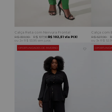
Calça Reta com Nervura Frontal
R$ 359,90
R$ 107,90
R$ 102,51
via PIX!
R$ 527,90
R
2x
R$ 53,95
3x
R$ 52,
sem juros
OPORTUNIDADES DE INVERNO
OPORTUNIDA