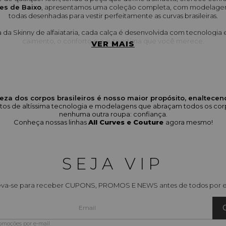
es de Baixo
, apresentamos uma coleção completa, com modelagens q
todas desenhadas para vestir perfeitamente as curvas brasileiras.
a da Skinny de alfaiataria, cada calça é desenvolvida com tecnologia 
caimento, o conforto e a autoestima que você merece.
VER MAIS
 esperar da nossa coleção de Calças Fem
 Encontre a tendência que mais te agrada: Calça 
Wide Leg
 (ampla e
elegante), 
Reta
 (clássica e versátil) e 
Flare
 (que alonga a silhueta).
eza dos corpos brasileiros é nosso maior propósito, enaltece
odutos de altíssima tecnologia e modelagens que abraçam todos os 
e variam do Jeans Premium Flare ao Jeans Wide Leg, com tecidos de
nenhuma outra roupa: confiança.
garantem conforto no quadril e cintura.
Conheça nossas linhas
All Curves e Couture
agora mesmo!
com acabamento de alfaiataria (ex: Calça Reta Cós Transpassado) para l
 Calça Jeans Modeladora Compressão Interna) para maior sustentaç
ça:
 Cós transpassado, bolsos faca, nervuras frontais e recortes laterais 
SEJA VIP
exclusivo à peça.
:
 Nossas calças são desenvolvidas com a modelagem exclusiva Elegance
eva-se para receber CUPONS, PROMOS E NEWS antes de todos por e
iras, proporcionando o máximo de conforto e valorização. (Consulte n
escolher o tamanho ideal).
scolher uma Calça Feminina da Elegance A
romoções por e-mail