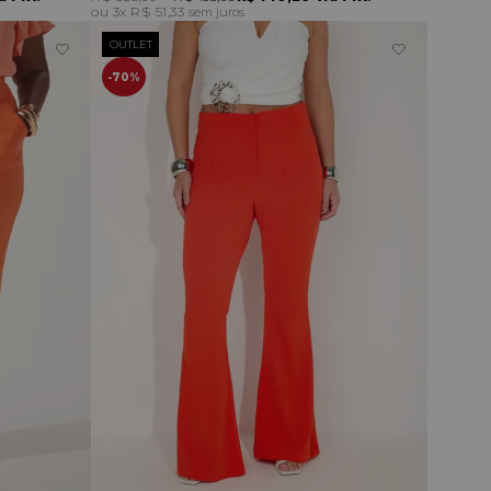
3x
R$ 51,33
sem juros
OUTLET
70%