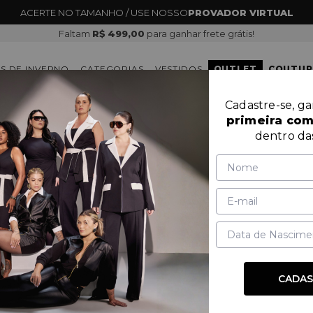
Faltam
R$ 499,00
para ganhar frete grátis!
S DE INVERNO
CATEGORIAS
VESTIDOS
OUTLET
COUTUR
Cadastre-se, g
primeira co
CALÇAS
dentro da
MARCA
PRODUTOS
PREÇO
CADAS
OUTLET
60%