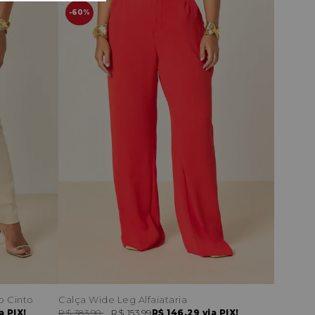
60%
o Cinto
Calça Wide Leg Alfaiataria
a PIX!
R$ 383,90
R$ 153,99
R$ 146,29
via PIX!