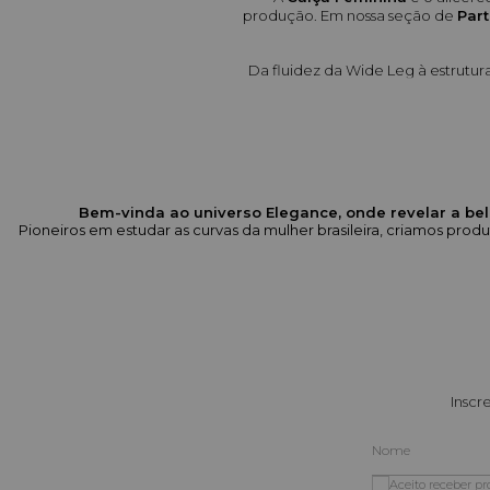
produção. Em nossa seção de 
Part
Da fluidez da Wide Leg à estrutur
O que
Variedade de Modelagens:
Bem-vinda ao universo Elegance, onde revelar a bel
Pioneiros em estudar as curvas da mulher brasileira, criamos pr
Jeans Especializado:
 Modelos qu
Alfaiataria e Estrutura:
 Calças 
modeladoras (ex:
Detalhes que Fazem a Diferen
Tamanhos Inclusivos (38 ao 54)
Inscr
perfeitamente as curvas brasile
Por que e
Aceito receber p