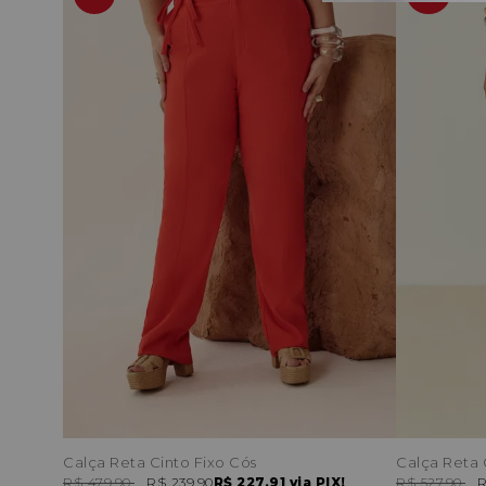
Calça Reta Cinto Fixo Cós
Calça Reta C
R$ 479,90
R$ 239,90
R$ 227,91
via PIX!
R$ 527,90
R