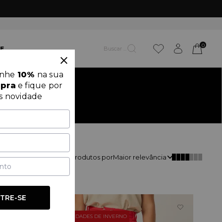
ACERTE 
0
E
anhe
10%
na sua
mpra
e fique por
s novidade
Classificar
59
produtos por
Maior relevância
TRE-SE
OUTLET
OPORTUNIDADES DE INVERNO