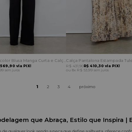
Conjunto Bicolor Blusa Manga Curta e Calça Faixa Cintura
Calça Pantalona Estampada Tul
 569,90
via PIX!
R$ 431,90
R$ 410,30
via PIX!
,99
8x
R$ 53,99
sem juros
sem juros
1
2
3
4
delagem que Abraça, Estilo que Inspira | 
ce de qualquer look, sendo a peça que define a silhueta, oferece conf