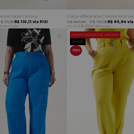
lona Faixa Cintura
Calça Alfaiataria Cintura Alta Vi
$ 115,90
R$ 110,11
via PIX!
R$ 287,90
R$ 100,99
R$ 95,94
via
95
2x
R$ 50,50
sem juros
sem juros
OPORTUNIDADES DE INVERNO
OUTLET
70%