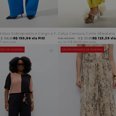
Calça com Bolsos Sobrepostos e Cargo e Fio Contraste
Calça Cenoura Corte Alfaiataria
$ 158,90
R$ 150,96
via PIX!
R$ 439,90
R$ 131,99
R$ 125,39
via
97
2x
R$ 66,00
sem juros
sem juros
DES DE INVERNO
OPORTUNIDADES DE INVERNO