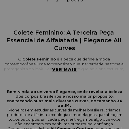
1
2
Colete Feminino: A Terceira Peça 
Essencial de Alfaiataria | Elegance All 
Curves
O 
Colete Feminino
 é a peça que define a moda 
contemporânea: uma sobreposição que, na verdade, se torna a 
protagonista do look. Sendo o elemento que adiciona estrutura, 
VER MAIS
sofisticação e uma dose de modernidade, ele é perfeito para 
substituir o blazer em dias mais quentes ou para ser usado como 
peça única.
Bem-vinda ao universo Elegance, onde revelar a beleza
Nesta seção, você encontra coletes de alfaiataria com 
dos corpos brasileiros é nosso maior propósito,
modelagens precisas que valorizam as curvas brasileiras. Nossas 
enaltecendo suas mais diversas curvas, do tamanho
36
peças garantem um caimento impecável e são ideais para criar 
ao 54.
visuais poderosos e elegantes.
Pioneiros em estudar as curvas da mulher brasileira, criamos
produtos de altíssima tecnologia e modelagens que abraçam
O que esperar da nossa coleção de 
todos os corpos. Em cada peça, entregamos algo que você
não encontrará em nenhuma outra roupa: confiança.
Coletes Femininos
Conheça nossas linhas
All Curves e Couture
agora mesmo!