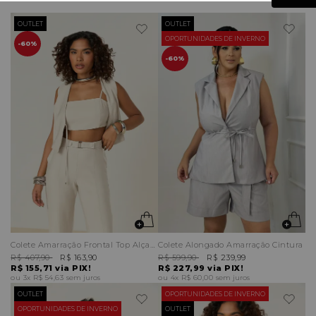
OUTLET
OUTLET
OPORTUNIDADES DE INVERNO
60%
60%
Colete Amarração Frontal Top Alças Finas
Colete Alongado Amarração Cintura
R$ 407,90
R$ 163,90
R$ 599,90
R$ 239,99
R$ 155,71
via PIX!
R$ 227,99
via PIX!
3x
R$ 54,63
sem juros
4x
R$ 60,00
sem juros
OUTLET
OPORTUNIDADES DE INVERNO
OPORTUNIDADES DE INVERNO
OUTLET