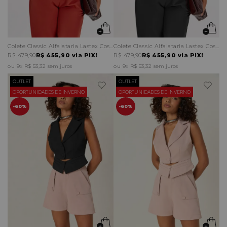
Colete Classic Alfaiataria Lastex Costas
Colete Classic Alfaiataria Lastex Costas
R$ 479,90
R$ 455,90
via PIX!
R$ 479,90
R$ 455,90
via PIX!
9x
R$ 53,32
sem juros
9x
R$ 53,32
sem juros
OUTLET
OUTLET
OPORTUNIDADES DE INVERNO
OPORTUNIDADES DE INVERNO
60%
60%