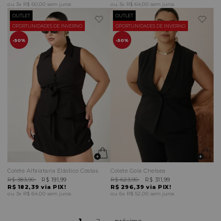
3x
R$ 60,00
sem juros
3x
R$ 64,00
sem juros
OUTLET
OUTLET
OPORTUNIDADES DE INVERNO
OPORTUNIDADES DE INVERNO
50%
50%
Colete Alfaiataria Elástico Costas
Colete Gola Chelsea
R$ 383,90
R$ 191,99
R$ 623,90
R$ 311,99
R$ 182,39
via PIX!
R$ 296,39
via PIX!
3x
R$ 64,00
sem juros
6x
R$ 52,00
sem juros