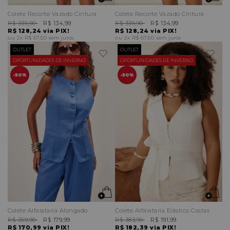
Colete Recorte Vazado Cintura
Colete Recorte Vazado Cintura
R$ 335,90
R$ 134,99
R$ 335,90
R$ 134,99
R$ 128,24
via PIX!
R$ 128,24
via PIX!
2x
R$ 67,50
sem juros
2x
R$ 67,50
sem juros
OUTLET
OUTLET
OPORTUNIDADES DE INVERNO
OPORTUNIDADES DE INVERNO
50%
50%
Colete Alfaiataria Alongado
Colete Alfaiataria Elástico Costas
R$ 359,90
R$ 179,99
R$ 383,90
R$ 191,99
R$ 170,99
via PIX!
R$ 182,39
via PIX!