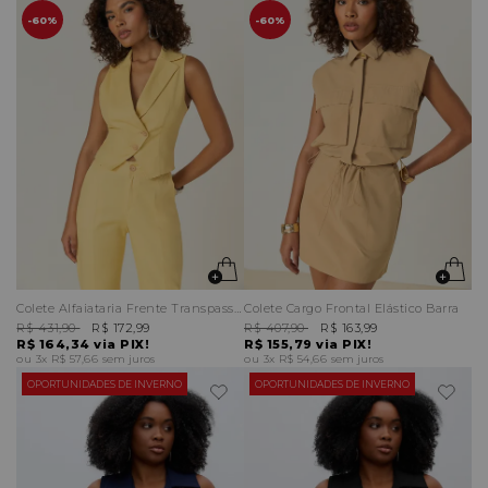
60%
60%
Colete Alfaiataria Frente Transpassada
Colete Cargo Frontal Elástico Barra
R$ 431,90
R$ 172,99
R$ 407,90
R$ 163,99
R$ 164,34
via PIX!
R$ 155,79
via PIX!
3x
R$ 57,66
sem juros
3x
R$ 54,66
sem juros
OPORTUNIDADES DE INVERNO
OPORTUNIDADES DE INVERNO