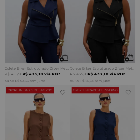
Colete Biker Estruturado Zíper Metálico
Colete Biker Estruturado Zíper Metálico
R$ 455,90
R$ 433,10
via PIX!
R$ 455,90
R$ 433,10
via PIX!
9x
R$ 50,66
sem juros
9x
R$ 50,66
sem juros
OPORTUNIDADES DE INVERNO
OPORTUNIDADES DE INVERNO