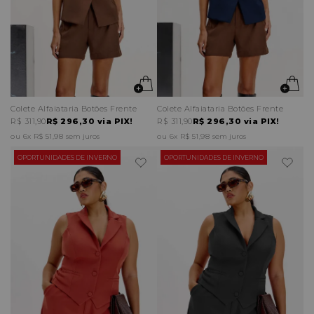
Colete Alfaiataria Botões Frente
Colete Alfaiataria Botões Frente
R$ 311,90
R$ 296,30
via PIX!
R$ 311,90
R$ 296,30
via PIX!
6x
R$ 51,98
sem juros
6x
R$ 51,98
sem juros
OPORTUNIDADES DE INVERNO
OPORTUNIDADES DE INVERNO