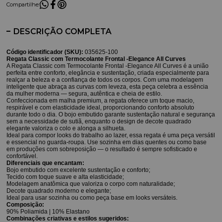
Compartilhe:
DESCRIÇÃO COMPLETA
Código identificador (SKU):
035625-100
Regata Classic com Termocolante Frontal -Elegance All Curves
A Regata Classic com Termocolante Frontal -Elegance All Curves é a união
perfeita entre conforto, elegância e sustentação, criada especialmente para
realçar a beleza e a confiança de todos os corpos. Com uma modelagem
inteligente que abraça as curvas com leveza, esta peça celebra a essência
da mulher moderna — segura, autêntica e cheia de estilo.
Confeccionada em malha premium, a regata oferece um toque macio,
respirável e com elasticidade ideal, proporcionando conforto absoluto
durante todo o dia. O bojo embutido garante sustentação natural e segurança
sem a necessidade de sutiã, enquanto o design de decote quadrado
elegante valoriza o colo e alonga a silhueta.
Ideal para compor looks do trabalho ao lazer, essa regata é uma peça versátil
e essencial no guarda-roupa. Use sozinha em dias quentes ou como base
em produções com sobreposição — o resultado é sempre sofisticado e
confortável.
Diferenciais que encantam:
Bojo embutido com excelente sustentação e conforto;
Tecido com toque suave e alta elasticidade;
Modelagem anatômica que valoriza o corpo com naturalidade;
Decote quadrado moderno e elegante;
Ideal para usar sozinha ou como peça base em looks versáteis.
Composição:
90% Poliamida | 10% Elastano
Combinações criativas e estilos sugeridos: