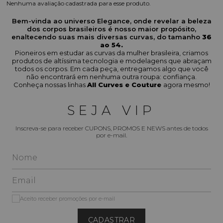
Nenhuma avaliação cadastrada para esse produto.
Bem-vinda ao universo Elegance, onde revelar a beleza
dos corpos brasileiros é nosso maior propósito,
enaltecendo suas mais diversas curvas, do tamanho
36
ao 54.
Pioneiros em estudar as curvas da mulher brasileira, criamos
produtos de altíssima tecnologia e modelagens que abraçam
todos os corpos. Em cada peça, entregamos algo que você
não encontrará em nenhuma outra roupa: confiança.
Conheça nossas linhas
All Curves e Couture
agora mesmo!
SEJA VIP
Inscreva-se para receber CUPONS, PROMOS E NEWS antes de todos
por e-mail.
Aceito receber promoções por e-mail
CADASTRAR