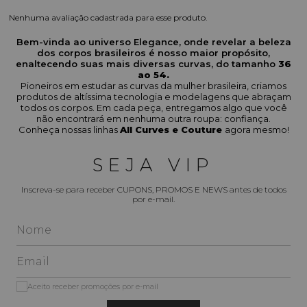
Nenhuma avaliação cadastrada para esse produto.
Bem-vinda ao universo Elegance, onde revelar a beleza
dos corpos brasileiros é nosso maior propósito,
enaltecendo suas mais diversas curvas, do tamanho
36
ao 54.
Pioneiros em estudar as curvas da mulher brasileira, criamos
produtos de altíssima tecnologia e modelagens que abraçam
todos os corpos. Em cada peça, entregamos algo que você
não encontrará em nenhuma outra roupa: confiança.
Conheça nossas linhas
All Curves e Couture
agora mesmo!
SEJA VIP
Inscreva-se para receber CUPONS, PROMOS E NEWS antes de todos
por e-mail.
Aceito receber promoções por e-mail