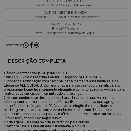
ENTREGA 3 DIAS ÚTEIS:
PARA SC E SP *após o faturamento
CUPOM SEJABEMVINDA
Ganhe 10%OFF na sua primeira compra
PARCELAMENTO
Em até 10 vezes
sem juros *parcela mínima de R$50
Compartilhe:
DESCRIÇÃO COMPLETA
Código identificador (SKU):
042295-018
Saia com Fivela e Franzido Lateral – Elegance ALL CURVES
O poder da sofisticação com personalidade marcante está nesta saia da
Elegance ALL CURVES. Confeccionada em viscose (couro sintético), ela
proporciona toque leve, caimento elegante e conforto absoluto — ideal para
realçar suas curvas com feminilidade e presença.
O design moderno se destaca pelos franzidos laterais que valorizam a
silhueta com charme e estrutura, além da fivela decorativa que agrega um
toque fashion, reforçando o DNA da marca: elegância com atitude. A
modelagem ajustada ao corpo desenha as curvas com delicadeza e
segurança, sendo perfeita para ocasiões que pedem estilo e autenticidade.
Tecido leve, fresco e de toque suave
Modelagem justa com recorte estratégico para curvas
Franzidos laterais que afinam visualmente a cintura
Fivela decorativa que agrega sofisticação e informação de moda