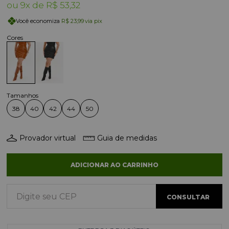
9x
R$ 53,32
Você economiza
R$ 23,99
via pix
38
40
42
44
50
Provador virtual
Guia de medidas
ADICIONAR AO CARRINHO