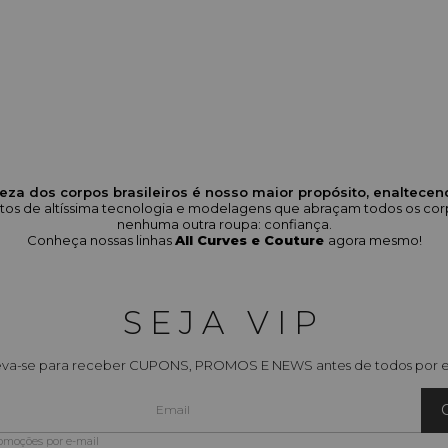
eza dos corpos brasileiros é nosso maior propósito, enaltece
odutos de altíssima tecnologia e modelagens que abraçam todos os 
nenhuma outra roupa: confiança.
Conheça nossas linhas
All Curves e Couture
agora mesmo!
SEJA VIP
eva-se para receber CUPONS, PROMOS E NEWS antes de todos por e
romoções por e-mail