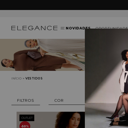
G
NOVIDADES
OPORTUNIDADE
INÍCIO
VESTIDOS
COR
OUTLET
OUTLET
FAV @FRAN
50%