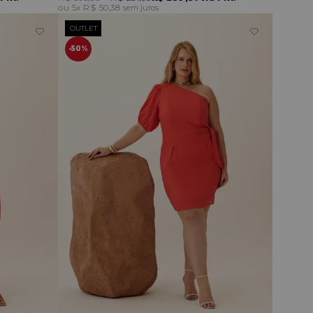
5x
R$ 50,38
sem juros
OUTLET
50%