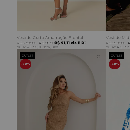
Vestido Curto Amarração Frontal
Vestido Midi
R$ 239,90
R$ 95,90
R$ 91,11
via PIX!
R$ 599,90
R
1x
R$ 95,90
4x
R$ 59,
sem juros
OUTLET
OUTLET
60%
60%