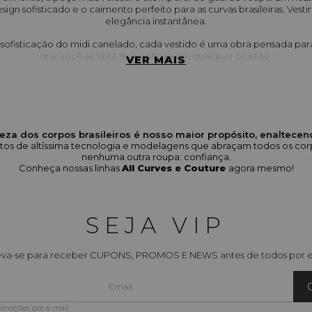
sign sofisticado e o caimento perfeito para as curvas brasileiras. Vest
elegância instantânea.
ofisticação do midi canelado, cada vestido é uma obra pensada para 
que você se sinta maravilhosa em qualquer ocasião.
VER MAIS
esperar da nossa coleção de Vestidos Fe
casiões:
 Explore a variedade de comprimentos: do 
vestido longo
 (
ao 
vestido midi
 (ideal para o casual chic e o ambiente de trabalho).
eza dos corpos brasileiros é nosso maior propósito, enaltece
odutos de altíssima tecnologia e modelagens que abraçam todos os 
delos com detalhes exclusivos como decote transpassado (ex: Vestid
nenhuma outra roupa: confiança.
ido Longo Decote Transpassado Mangas Morcego), babados e fenda
Conheça nossas linhas
All Curves e Couture
agora mesmo!
 em uma seleção premium que inclui malha canelada, linho e tecidos 
garantindo conforto, toque macio e caimento impecável.
4):
 Nossos vestidos são desenvolvidos com a modelagem exclusiva Ele
SEJA VIP
sileiras, proporcionando o máximo de conforto e valorização. (Consult
encontrar sua numeração ideal).
eva-se para receber CUPONS, PROMOS E NEWS antes de todos por e
colher um Vestido Feminino da Elegance A
tido é a definição de um look pronto, eliminando a necessidade de c
romoções por e-mail