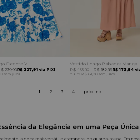
ngo Decote V
Vestido Longo Babados Manga 
$ 239,90
R$ 227,91
via PIX!
R$ 455,90
R$ 182,99
R$ 173,84
vi
98
3x
R$ 61,00
sem juros
sem juros
1
2
3
4
Essência da Elegância em uma Peça Única 
tivelmente, a peça mais versátil e atemporal do guarda-roupa. Em nos