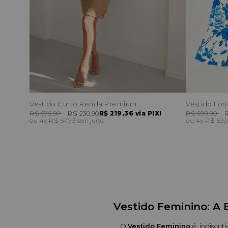
Vestido Curto Renda Premium
Vestido Lo
R$ 575,90
R$ 230,90
R$ 219,36
via PIX!
R$ 599,90
R
4x
R$ 57,73
4x
R$ 59,
sem juros
Vestido Feminino: A 
O 
Vestido Feminino
 é, indiscu