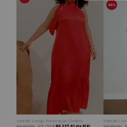
50%
Vestido Longo Amarração Ombro
Vestido Lon
R$ 479,90
R$ 239,90
R$ 227,91
via PIX!
R$ 959,90
R