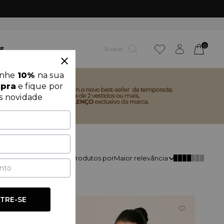
DA
0
E
anhe
10%
na sua
mpra
e fique por
s novidade
Classificar
231
produtos por
Maior relevância
TRE-SE
OUTLET
50%