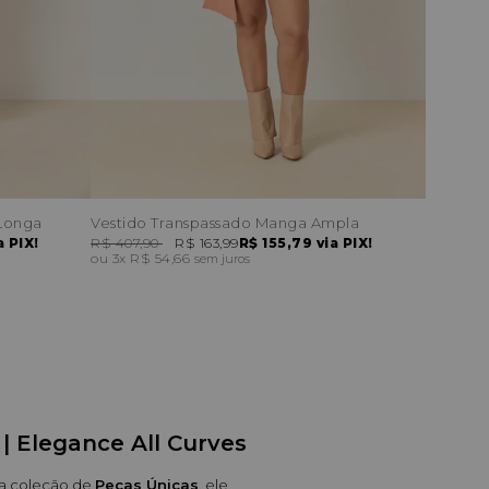
Longa
Vestido Transpassado Manga Ampla
a PIX!
R$ 407,90
R$ 163,99
R$ 155,79
via PIX!
3x
R$ 54,66
sem juros
| Elegance All Curves
sa coleção de 
Peças Únicas
, ele 