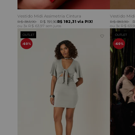
Vestido Midi Assimetria Cintura
Vestido Mid
R$ 383,90
R$ 191,90
R$ 182,31
via PIX!
R$ 383,90
R
3x
R$ 63,97
3x
R$ 63,
sem juros
OUTLET
OUTLET
60%
60%