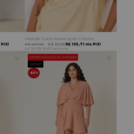
Vestido Curto Amarração Cintura
 PIX!
R$ 407,90
R$ 163,90
R$ 155,71
via PIX!
3x
R$ 54,63
sem juros
OPORTUNIDADES DE INVERNO
OUTLET
60%