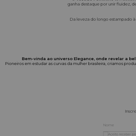
ganha destaque por unir fluidez, de
Da leveza do longo estampado à s
O que 
Silhuetas para Todas as O
Bem-vinda ao universo Elegance, onde revelar a bel
Pioneiros em estudar as curvas da mulher brasileira, criamos pr
Designs Tendência:
 Encontre mo
mangas morcego (ex: Vest
Tecidos e Texturas:
 Apostamos
Tamanhos Inclusivos (38 ao 5
vestir perfeitamente as curvas bra
Inscr
Por que es
Elegância em uma Peça:
 O ves
Aceito receber p