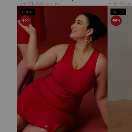
4x
R$ 59,98
9x
R$ 53,
sem juros
OUTLET
OUTLET
50%
50%