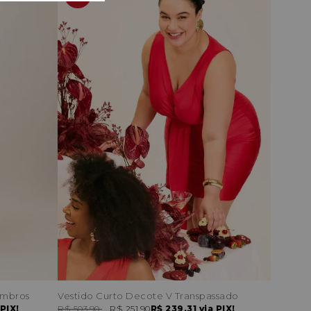
Ombros
Vestido Curto Decote V Transpassado
PIX!
R$ 503,90
R$ 251,90
R$ 239,31
via PIX!