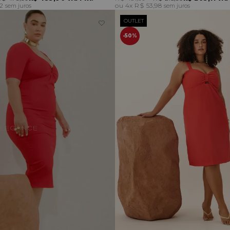
32
4x
R$ 53,98
sem juros
sem juros
OUTLET
50%