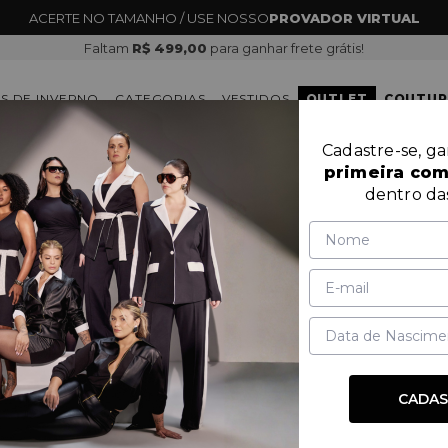
ANHE
10% OFF
NA PRIMEIRA COMPRA COM O CUPOM:
SEJABEMVIN
Faltam
R$ 499,00
para ganhar frete grátis!
S DE INVERNO
CATEGORIAS
VESTIDOS
OUTLET
COUTUR
Cadastre-se, g
primeira co
VESTIDOS
dentro da
MARCA
PRODUTOS
PREÇO
CADAS
OUTLET
BECKER
50%