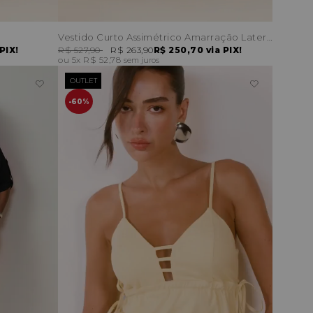
Vestido Curto Assimétrico Amarração Lateral
PIX!
R$ 527,90
R$ 263,90
R$ 250,70
via PIX!
5x
R$ 52,78
sem juros
OUTLET
60%