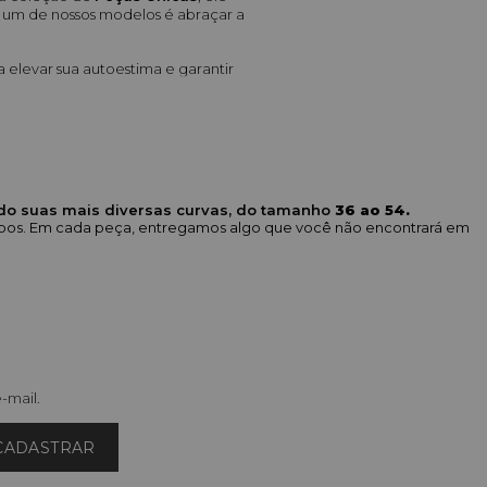
ir um de nossos modelos é abraçar a 
elevar sua autoestima e garantir 
mininos
perfeito para festas e eventos) 
ndo suas mais diversas curvas, do tamanho
36 ao 54.
corpos. Em cada peça, entregamos algo que você não encontrará em
o Canelado Frente Transpassada), 
s que trazem modernidade.
leves com estampas exclusivas, 
gance All Curves, estudada para 
e nosso 
Guia de Tamanhos
 para 
-mail.
ll Curves?
CADASTRAR
ombinar partes de cima e de baixo.