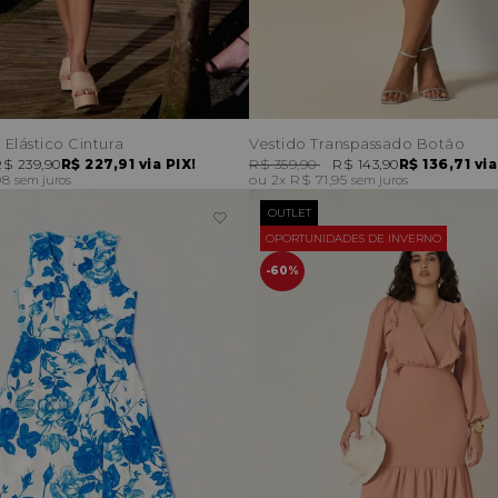
 Elástico Cintura
Vestido Transpassado Botão
$ 239,90
R$ 227,91
via PIX!
R$ 359,90
R$ 143,90
R$ 136,71
via
98
2x
R$ 71,95
sem juros
sem juros
OUTLET
OPORTUNIDADES DE INVERNO
60%