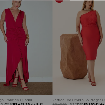
go Franzido Quadril
Vestido Um Ombro Só Pregas 
$ 479,90
R$ 455,90
via PIX!
R$ 431,90
R$ 215,90
R$ 205,11
via 