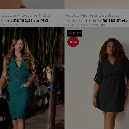
i Decote V Detalhe Metal
Vestido Midi Franzido Busto
$ 191,90
R$ 182,31
via PIX!
R$ 383,90
R$ 191,90
R$ 182,31
via 
97
3x
R$ 63,97
sem juros
sem juros
OUTLET
60%