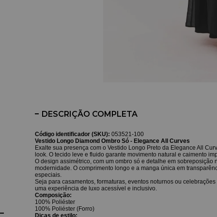
DESCRIÇÃO COMPLETA
Código identificador (SKU):
053521-100
Vestido Longo Diamond Ombro Só - Elegance All Curves
Exalte sua presença com o Vestido Longo Preto da Elegance All Curv
look. O tecido leve e fluido garante movimento natural e caimento i
O design assimétrico, com um ombro só e detalhe em sobreposição na c
modernidade. O comprimento longo e a manga única em transparência 
especiais.
Seja para casamentos, formaturas, eventos noturnos ou celebrações 
uma experiência de luxo acessível e inclusivo.
Composição:
100% Poliéster
100% Poliéster (Forro)
Dicas de estilo: