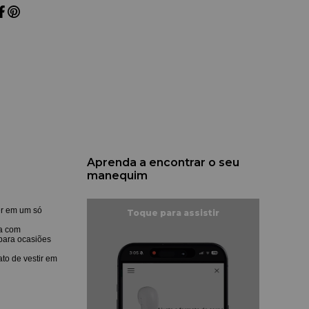
Aprenda a encontrar o seu
manequim
er em um só
na com
 para ocasiões
to de vestir em