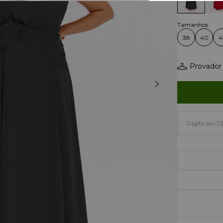
38
40
4
Provador 