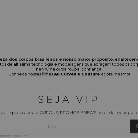
eza dos corpos brasileiros é nosso maior propósito, enaltece
odutos de altíssima tecnologia e modelagens que abraçam todos os 
nenhuma outra roupa: confiança.
Conheça nossas linhas
All Curves e Couture
agora mesmo!
SEJA VIP
eva-se para receber CUPONS, PROMOS E NEWS antes de todos por e
romoções por e-mail