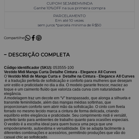
CUPOM SEJABEMVINDA
Ganhe 10%OFF na sua primeira compra
PARCELAMENTO
Em até 10 vezes
sem juros *parcela mínima de R$50
Compartilhe:
DESCRIÇÃO COMPLETA
Código identificador (SKU):
053555-100
Vestido Midi Manga Curta Detalhe Cintura - Elegance All Curves
O
Vestido Midi de Manga Curta e Detalhe na Cintura - Elegance All Curves
é a tradução perfeita de sofisticação e conforto para mulheres que desejam
unir estilo e praticidade no dia a dia. O modelo garante frescor, maciez ao
toque e um caimento fluído que valoriza cada curva com naturalidade e
elegância.
A modelagem traz um decote em “V” transpassado, que alonga a silhueta e
transmite feminilidade, além das mangas médias soltinhas, que
proporcionam conforto sem abrir mão da sofisticação. O cinto com fivela
forrado no mesmo tecido marca a cintura de forma delicada, criando
equilíbrio entre elegância e praticidade. Seu comprimento midi é versátil,
perfeito tanto para ambientes de trabalho quanto para ocasiões especiais.
O vestido é a escolha ideal para quem busca uma peça que une
empoderamento, autoestima e versatilidade. Ele se adapta facilmente a
diferentes combinações e acessórios, permitindo produções que vão do
casual chic ao sofisticado.