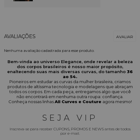
Nenhuma avaliação cadastrada para esse produto.
Bem-vinda ao universo Elegance, onde revelar a beleza
dos corpos brasileiros é nosso maior propósito,
enaltecendo suas mais diversas curvas, do tamanho
36
ao 54.
Pioneiros em estudar as curvas da mulher brasileira, criamos
produtos de altíssima tecnologia e modelagens que abraçam
todos os corpos. Em cada peça, entregamos algo que você
não encontrará em nenhuma outra roupa: confiança.
Conheça nossas linhas
All Curves e Couture
agora mesmo!
SEJA VIP
Inscreva-se para receber CUPONS, PROMOS E NEWS antes de todos
por e-mail.