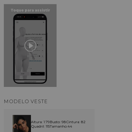
MODELO VESTE
Altura: 1.79
Busto: 98
Cintura: 82
Quadril: 115
Tamanho:44