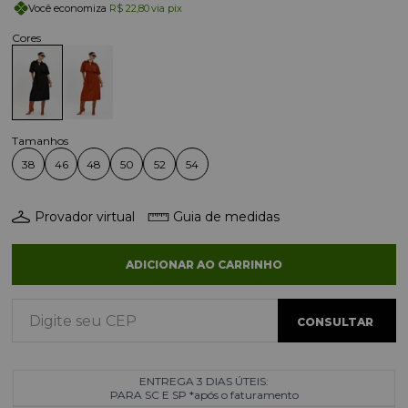
Você economiza
R$ 22,80
via pix
38
46
48
50
52
54
Provador virtual
Guia de medidas
ADICIONAR AO CARRINHO
ENTREGA 3 DIAS ÚTEIS:
PARA SC E SP *após o faturamento