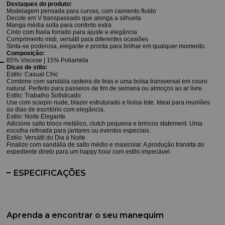
Destaques do produto:
Modelagem pensada para curvas, com caimento fluído
Decote em V transpassado que alonga a silhueta
Manga média solta para conforto extra
Cinto com fivela forrado para ajuste e elegância
Comprimento midi, versátil para diferentes ocasiões
Sinta-se poderosa, elegante e pronta para brilhar em qualquer momento.
Composição:
85% Viscose | 15% Poliamida
Dicas de stilo:
Estilo: Casual Chic
Combine com sandália rasteira de tiras e uma bolsa transversal em couro
natural. Perfeito para passeios de fim de semana ou almoços ao ar livre.
Estilo: Trabalho Sofisticado
Use com scarpin nude, blazer estruturado e bolsa tote. Ideal para reuniões
ou dias de escritório com elegância.
Estilo: Noite Elegante
Adicione salto bloco metálico, clutch pequena e brincos statement. Uma
escolha refinada para jantares ou eventos especiais.
Estilo: Versátil do Dia à Noite
Finalize com sandália de salto médio e maxicolar. A produção transita do
expediente direto para um happy hour com estilo impecável.
ESPECIFICAÇÕES
Aprenda a encontrar o seu manequim