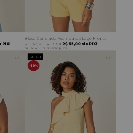
Blusa Canelada Assimétrica Laço Frontal
a PIX!
R$ 143,90
R$ 57,90
R$ 55,00
via PIX!
1x
R$ 57,90
sem juros
OUTLET
60%