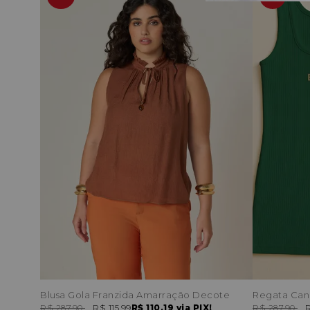
Blusa Gola Franzida Amarração Decote
R$ 287,90
R$ 115,99
R$ 110,19
via PIX!
R$ 287,90
R