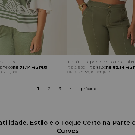
s Fluídas
T-Shirt Cropped Bolso Frontal N
$ 76,99
R$ 73,14
via PIX!
R$ 215,90
R$ 86,90
R$ 82,56
via 
99
1x
R$ 86,90
sem juros
sem juros
1
2
3
4
tilidade, Estilo e o Toque Certo na Parte d
Curves