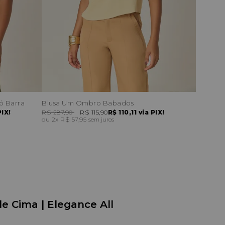
ó Barra
Blusa Um Ombro Babados
PIX!
R$ 287,90
R$ 115,90
R$ 110,11
via PIX!
2x
R$ 57,95
sem juros
e Cima | Elegance All 