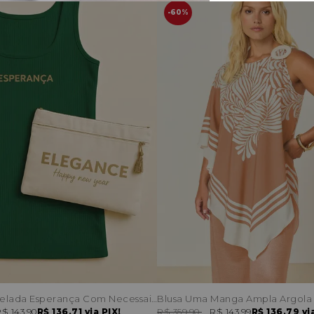
60%
Regata Canelada Esperança Com Necessaire
$ 143,90
R$ 136,71
via PIX!
R$ 359,90
R$ 143,99
R$ 136,79
via