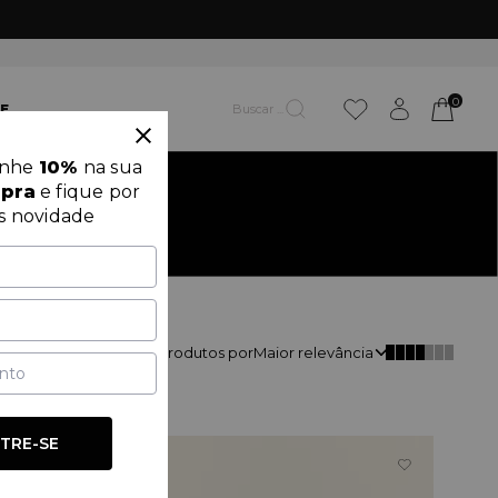
0
E
anhe
10%
na sua
mpra
e fique por
s novidade
Classificar
249
produtos por
Maior relevância
TRE-SE
OUTLET
60%