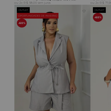
2x
R$ 58,00
2x
R$ 71,
sem juros
OUTLET
OUTLET
OPORTUNIDADES DE INVERNO
60%
60%