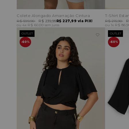
Colete Alongado Amarração Cintura
R$ 599,90
R$ 239,99
R$ 227,99
via PIX!
R$ 215,90
R
4x
R$ 60,00
1x
R$ 86,
sem juros
OUTLET
OUTLET
60%
60%