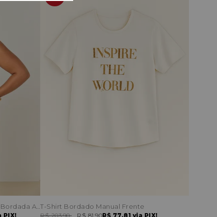
Blusa Uma Manga Ampla Argola Bordada Alça
T-Shirt Bordado Manual Frente
 PIX!
R$ 203,90
R$ 81,90
R$ 77,81
via PIX!