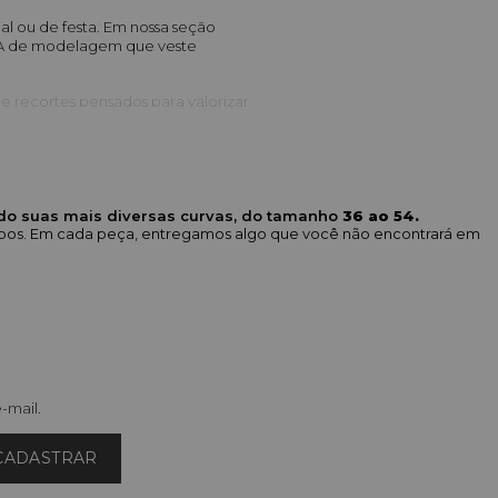
al ou de festa. Em nossa seção 
NA de modelagem que veste 
e recortes pensados para valorizar 
ininas
 amarração (ex: Blusa Top Regata 
ndo suas mais diversas curvas, do tamanho
36 ao 54.
corpos. Em cada peça, entregamos algo que você não encontrará em
alhas confortáveis, todos com um 
a), que injetam personalidade e cor 
te a cintura (transpassadas), 
-mail.
 All Curves, estudada para vestir 
osso 
Guia de Tamanhos
 para 
CADASTRAR