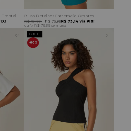
 Frontal
Blusa Detalhes Entremeio Ombros
IX!
R$ 191,90
R$ 76,99
R$ 73,14
via PIX!
1x
R$ 76,99
sem juros
OUTLET
60%