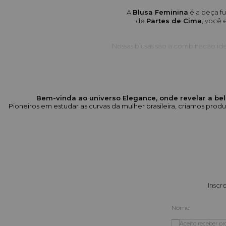
A 
Blusa Feminina
 é a peça f
de 
Partes de Cima
, você
Nossas blusas são a combinação ide
O que
Designs de Destaque:
 Blusas 
Bem-vinda ao universo Elegance, onde revelar a bel
Pioneiros em estudar as curvas da mulher brasileira, criamos pr
Tecidos Nobres:
 Modelos em cet
Estampas Exclusivas:
 Blusas lis
Versatilidade de Silhuetas:
Inscr
Tamanhos Inclusivos (38 ao 54)
perfeitamente as curvas brasile
Aceito receber p