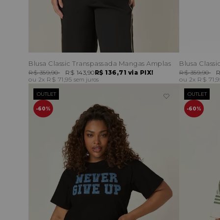
Blusa Classic Transpassada Mangas Amplas
Blusa Classi
R$ 359,90
R$ 143,90
R$ 136,71
via PIX!
R$ 359,90
R
2x
R$ 71,95
2x
R$ 71,
sem juros
OUTLET
OUTLET
60%
60%