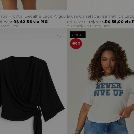
T-Shirt Estampa Frontal Detalhe Laço Argola Costas
Blusa Canelada Assimétrica Laço
$ 86,90
R$ 82,56
via PIX!
R$ 143,90
R$ 57,90
R$ 55,00
via P
90
1x
R$ 57,90
sem juros
sem juros
OUTLET
60%