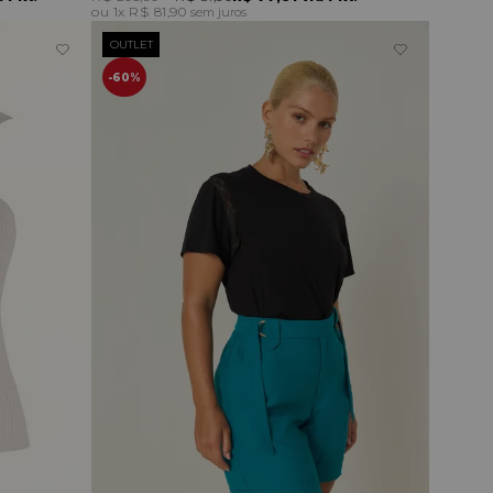
1x
R$ 81,90
sem juros
OUTLET
60%