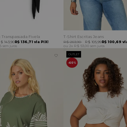
c Transpassada Fivela
T-Shirt Escritas Jeans
$ 143,90
R$ 136,71
via PIX!
R$ 263,90
R$ 105,99
R$ 100,69
vi
95
2x
R$ 53,00
sem juros
sem juros
OUTLET
60%