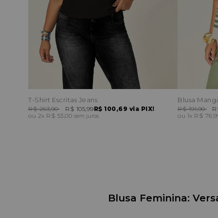
T-Shirt Escritas Jeans
Blusa Manga
R$ 263,90
R$ 105,99
R$ 100,69
via PIX!
R$ 191,90
R
2x
R$ 53,00
1x
R$ 76,
sem juros
Blusa Feminina: Versa