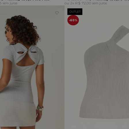
95
2x
R$ 72,00
sem juros
sem juros
OUTLET
60%