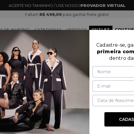
ACERTE NO TAMANHO / USE NOSSO
PROVADOR VIRTUAL
Faltam
R$ 499,00
para ganhar frete grátis!
S DE INVERNO
CATEGORIAS
VESTIDOS
OUTLET
COUTUR
Cadastre-se, g
primeira co
BLUSAS
dentro da
MARCA
PRODUTOS
PREÇO
CADAS
OUTLET
OPORTUNIDADES DE INVERNO