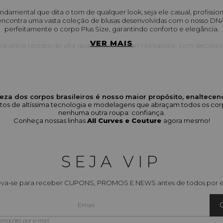
undamental que dita o tom de qualquer look, seja ele casual, profission
 encontra uma vasta coleção de blusas desenvolvidas com o nosso D
perfeitamente o corpo Plus Size, garantindo conforto e elegância.
VER MAIS
al entre tecidos de alta qualidade e design inteligente, com decotes 
o busto e a linha dos ombros de maneira sofisticada.
 esperar da nossa coleção de Blusas Fem
com decotes diferenciados (V, gola alta, ombro a ombro), detalhes de
eza dos corpos brasileiros é nosso maior propósito, enaltece
Amarração Decote), e mangas estilosas (morcego, bufantes).
odutos de altíssima tecnologia e modelagens que abraçam todos os 
nenhuma outra roupa: confiança.
im/seda para um visual elegante, tecidos fluidos para o dia a dia e m
Conheça nossas linhas
All Curves e Couture
agora mesmo!
toque premium.
as e peças com estampas exclusivas (ex: estampa animal print ou abstrat
à sua produção.
SEJA VIP
 Opções que vão das mais soltas (túnicas) às blusas que marcam sutilmen
adaptando-se a calças, shorts e saias.
eva-se para receber CUPONS, PROMOS E NEWS antes de todos por e
:
 Nossas blusas são desenvolvidas com a modelagem exclusiva Elegance
iras, proporcionando o máximo de conforto e valorização. (Consulte n
encontrar sua numeração ideal).
romoções por e-mail