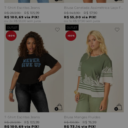
T-Shirt Escritas Jeans
Blusa Canelada Assimétrica Laço Frontal
R$ 263,90
R$ 105,99
R$ 143,90
R$ 57,90
R$ 100,69
via PIX!
R$ 55,00
via PIX!
2x
R$ 53,00
sem juros
1x
R$ 57,90
sem juros
OUTLET
OUTLET
60%
60%
T-Shirt Escritas Jeans
Blusa Mangas Fluídas
R$ 263,90
R$ 105,99
R$ 191,90
R$ 76,99
R$ 100,69
via PIX!
R$ 73,14
via PIX!