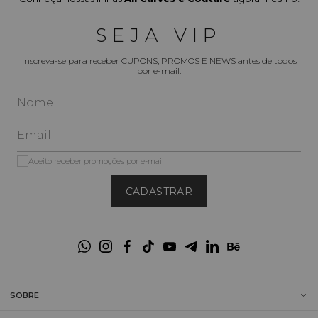
Designs de Destaque:
 Blusas com decotes diferenciados (V, 
SEJA VIP
gola alta, ombro a ombro), detalhes de amarração (ex: Blusa Top 
Regata Amarração Decote), e mangas estilosas (morcego, 
bufantes).
Inscreva-se para receber CUPONS, PROMOS E NEWS antes de todos
por e-mail.
Tecidos Nobres:
 Modelos em cetim/seda para um visual 
elegante, tecidos fluidos para o dia a dia e malhas confortáveis, 
todos com um toque premium.
Estampas Exclusivas:
 Blusas lisas e peças com estampas 
exclusivas (ex: estampa animal print ou abstrata), que injetam 
personalidade e cor à sua produção.
Aceito receber promoções por e-mail
Versatilidade de Silhuetas:
 Opções que vão das mais soltas 
CADASTRAR
(túnicas) às blusas que marcam sutilmente a cintura 
(transpassadas), adaptando-se a calças, shorts e saias.
Tamanhos Inclusivos (38 ao 54):
 Nossas blusas são 
desenvolvidas com a modelagem exclusiva Elegance All Curves, 
estudada para vestir perfeitamente as curvas brasileiras, 
proporcionando o máximo de conforto e valorização. (Consulte 
nosso 
Guia de Tamanhos
 para encontrar sua numeração 
ideal).
SOBRE
Por que escolher uma Blusa Feminina 