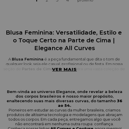
1
2
3
4
Blusa Feminina: Versatilidade, Estilo e 
o Toque Certo na Parte de Cima | 
Elegance All Curves
A 
Blusa Feminina
 é a peça fundamental que dita o tom de 
qualquer look, seja ele casual, profissional ou de festa. Em nossa 
seção de 
Partes de Cima
VER MAIS
, você encontra uma vasta coleção de 
blusas desenvolvidas com o nosso DNA de modelagem que 
veste perfeitamente o corpo Plus Size, garantindo conforto e 
elegância.
Bem-vinda ao universo Elegance, onde revelar a beleza
Nossas blusas são a combinação ideal entre tecidos de alta 
dos corpos brasileiros é nosso maior propósito,
qualidade e design inteligente, com decotes e recortes 
enaltecendo suas mais diversas curvas, do tamanho
36
pensados para valorizar o busto e a linha dos ombros de maneira 
ao 54.
sofisticada.
Pioneiros em estudar as curvas da mulher brasileira, criamos
produtos de altíssima tecnologia e modelagens que abraçam
O que esperar da nossa coleção de 
todos os corpos. Em cada peça, entregamos algo que você
não encontrará em nenhuma outra roupa: confiança.
Blusas Femininas
Conheça nossas linhas
All Curves e Couture
agora mesmo!