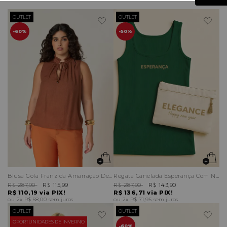
OUTLET
OUTLET
60%
50%
Blusa Gola Franzida Amarração Decote
Regata Canelada Esperança Com Necessaire
R$ 287,90
R$ 115,99
R$ 287,90
R$ 143,90
R$ 110,19
via PIX!
R$ 136,71
via PIX!
2x
R$ 58,00
sem juros
2x
R$ 71,95
sem juros
OUTLET
OUTLET
OPORTUNIDADES DE INVERNO
60%