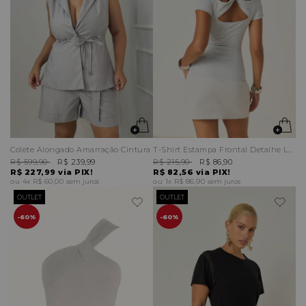
Colete Alongado Amarração Cintura
T-Shirt Estampa Frontal Detalhe Laço Argola Costas
R$ 599,90
R$ 239,99
R$ 215,90
R$ 86,90
R$ 227,99
via PIX!
R$ 82,56
via PIX!
4x
R$ 60,00
sem juros
1x
R$ 86,90
sem juros
OUTLET
OUTLET
60%
60%