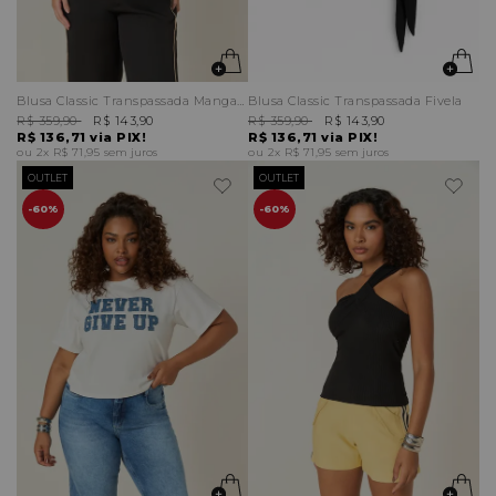
Blusa Classic Transpassada Mangas Amplas
Blusa Classic Transpassada Fivela
R$ 359,90
R$ 143,90
R$ 359,90
R$ 143,90
R$ 136,71
via PIX!
R$ 136,71
via PIX!
2x
R$ 71,95
sem juros
2x
R$ 71,95
sem juros
OUTLET
OUTLET
60%
60%