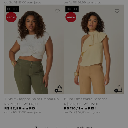
2x
R$ 53,00
sem juros
1x
R$ 76,99
sem juros
OUTLET
OUTLET
60%
60%
T-Shirt Cropped Bolso Frontal Nó Barra
Blusa Um Ombro Babados
R$ 215,90
R$ 86,90
R$ 287,90
R$ 115,90
R$ 82,56
via PIX!
R$ 110,11
via PIX!
1x
R$ 86,90
sem juros
2x
R$ 57,95
sem juros