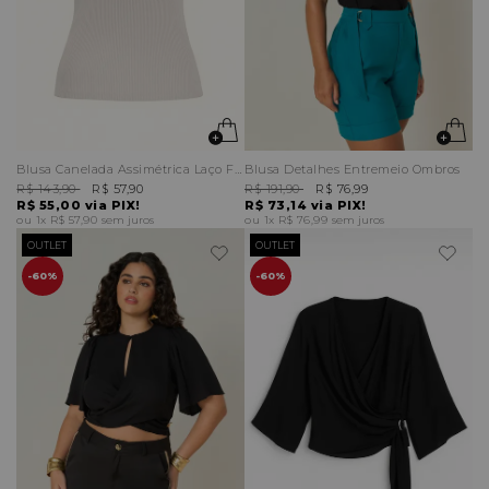
Blusa Canelada Assimétrica Laço Frontal
Blusa Detalhes Entremeio Ombros
R$ 143,90
R$ 57,90
R$ 191,90
R$ 76,99
R$ 55,00
via PIX!
R$ 73,14
via PIX!
1x
R$ 57,90
sem juros
1x
R$ 76,99
sem juros
OUTLET
OUTLET
60%
60%