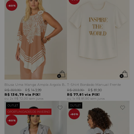
60%
Blusa Uma Manga Ampla Argola Bordada Alça
T-Shirt Bordado Manual Frente
R$ 359,90
R$ 143,99
R$ 203,90
R$ 81,90
R$ 136,79
via PIX!
R$ 77,81
via PIX!
2x
R$ 72,00
sem juros
1x
R$ 81,90
sem juros
OUTLET
OUTLET
OPORTUNIDADES DE INVERNO
60%
60%